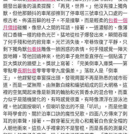
鏡發出最後的溫柔提醒：「再見，世界。」他沒有撞上獨角
獸，但他那顫抖的車尾卻擦到了停車塔三號車位入口處的一
根古老、佈滿苔蘚的柱子。不是撞擊，而是輕柔的
包養一個
月價錢
碰觸，像戀人之間的耳語。接著，一道濃郁的、像薄
荷口香糖一樣的綠色光芒。猛地從柱子爆發出來，瞬間吞噬
了何手殘和他的掀背車。光芒消失後，窄巷恢復了平靜，只
剩下獨角獸
包養妹
雕像一臉困惑的表情。何手殘感覺一陣天
旋地轉，等他回過神來，他的車子竟然垂直停在一個貼滿了
巨大獎狀的牆壁上。獎狀上寫著：「完美倒車入庫獎——第
零點零
長期包養
零零零零九度偏差。」落款人是「倒車
王」。他趕緊從車窗探出頭，發現周圍不再是熟悉的城市街
道，而是一望無際、由無數白線和編號組成的巨大網格。這
裡的空氣聞起來像是新買的輪胎和劣質香水的混合物，而重
力似乎是隨機變化的，有時感覺很重，有時像漂浮在游泳池
裡。他試圖按喇叭，但喇叭發出的不是「叭叭」，而是他童
年時學會的、關於泊車口訣的魔性兒歌。四面八方傳來了刺
耳的剎車聲，接著，一群穿著反光背心和戴著白色安全帽的
人朝他衝來。這些人手裡拿的不是警棍，而是長長的測量尺