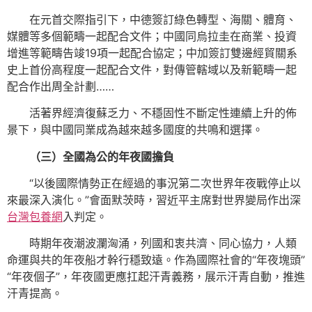
在元首交際指引下，中德簽訂綠色轉型、海關、體育、
媒體等多個範疇一起配合文件；中國同烏拉圭在商業、投資
增進等範疇告竣19項一起配合協定；中加簽訂雙邊經貿關系
史上首份高程度一起配合文件，對傳管轄域以及新範疇一起
配合作出周全計劃……
活著界經濟復蘇乏力、不穩固性不斷定性連續上升的佈
景下，與中國同業成為越來越多國度的共鳴和選擇。
（三）全國為公的年夜國擔負
“以後國際情勢正在經過的事況第二次世界年夜戰停止以
來最深入演化。”會面默茨時，習近平主席對世界變局作出深
台灣包養網
入判定。
時期年夜潮波瀾洶涌，列國和衷共濟、同心協力，人類
命運與共的年夜船才幹行穩致遠。作為國際社會的“年夜塊頭”
“年夜個子”，年夜國更應扛起汗青義務，展示汗青自動，推進
汗青提高。