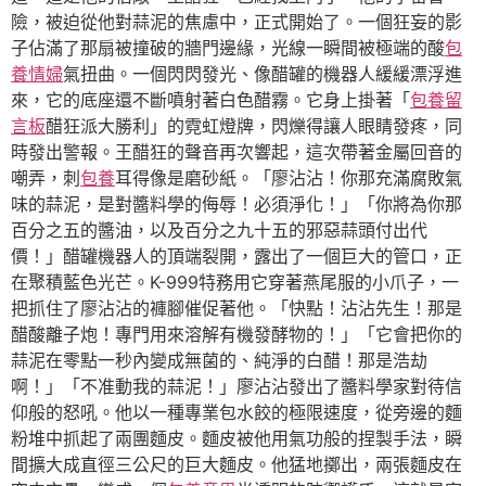
險，被迫從他對蒜泥的焦慮中，正式開始了。一個狂妄的影
子佔滿了那扇被撞破的牆門邊緣，光線一瞬間被極端的酸
包
養情婦
氣扭曲。一個閃閃發光、像醋罐的機器人緩緩漂浮進
來，它的底座還不斷噴射著白色醋霧。它身上掛著「
包養留
言板
醋狂派大勝利」的霓虹燈牌，閃爍得讓人眼睛發疼，同
時發出警報。王醋狂的聲音再次響起，這次帶著金屬回音的
嘲弄，刺
包養
耳得像是磨砂紙。「廖沾沾！你那充滿腐敗氣
味的蒜泥，是對醬料學的侮辱！必須淨化！」「你將為你那
百分之五的醬油，以及百分之九十五的邪惡蒜頭付出代
價！」醋罐機器人的頂端裂開，露出了一個巨大的管口，正
在聚積藍色光芒。K-999特務用它穿著燕尾服的小爪子，一
把抓住了廖沾沾的褲腳催促著他。「快點！沾沾先生！那是
醋酸離子炮！專門用來溶解有機發酵物的！」「它會把你的
蒜泥在零點一秒內變成無菌的、純淨的白醋！那是浩劫
啊！」「不准動我的蒜泥！」廖沾沾發出了醬料學家對待信
仰般的怒吼。他以一種專業包水餃的極限速度，從旁邊的麵
粉堆中抓起了兩團麵皮。麵皮被他用氣功般的捏製手法，瞬
間擴大成直徑三公尺的巨大麵皮。他猛地擲出，兩張麵皮在