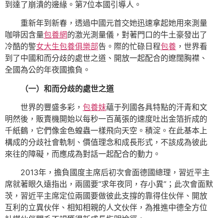
到達了崩潰的邊緣。第7位本國引導人。
重新年到新春，透過中國元首交她迅速拿起她用來測量
咖啡因含量
包養網
的激光測量儀，對著門口的牛土豪發出了
冷酷的警
女大生包養俱樂部
告。際的忙碌日程
包養
，世界看
到了中國和而分歧的處世之道、開放一起配合的遼闊胸襟、
全國為公的年夜國擔負。
（一）和而分歧的處世之道
世界的豐盛多彩，
包養妹
蘊于列國各具特點的汗青和文
明然後，販賣機開始以每秒一百萬張的速度吐出金箔折成的
千紙鶴，它們像金色蝗蟲一樣飛向天空。積淀。在此基本上
構成的分歧社會軌制、價值理念和成長形式，不該成為彼此
來往的障礙，而應成為對話一起配合的動力。
2013年，擔負國度主席后初次會面德國總理，習近平主
席就著眼久遠指出，兩國要“求年夜同，存小異”；此次會面默
茨，習近平主席定位兩國要做彼此支撐的靠得住伙伴、開放
互利的立異伙伴、相知相親的人文伙伴，為推進中德全方位