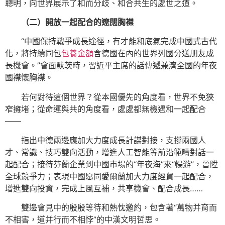
聰明，向世界展示了和而分歧、和合共生的處世之道。
（二）開放一起配合的遼闊胸襟
“中國保持戰爭成長途徑，有才能和底氣完成中國式古代
化，將持續同包
包養金額
含德國在內的世界列國分送朋友成
長機會。”會面默茨時，習近平主席的話傳遞兼濟全國的年夜
國襟懷胸襟。
若何對待這個世界？從本國優先的角度看，世界不免狹
窄擁堵；從命運與共的角度看，處處都無機遇和一起配合
——
指出中德兩邊應加大力度成長計謀對接，支撐兩國人
才、常識、技巧雙向活動，增進人工智能等前沿範疇對話一
起配合；接待芬蘭企業到中國市場的“年夜海”來“暢游”，晉陞
全球競爭力；表現中國愿同愛爾蘭加大力度經貿一起配合，
增進雙向投資，完成上風互補，共享機會、配合成長……
雙邊會見中的殷殷等待和熱忱邀約，包含著“萬物并育而
不相害，道并行而不相悖”的中漢文明哲思。