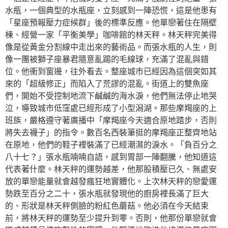
水瓶，一個典型的水瓶座，立刻感到一陣恐慌，這是他患有
「星座預報壓力症候群」後的標準反應。他單戀著住在隔壁
棟、經營一家「平衡美學」咖啡館的林天秤。林天秤完美得
像是從黃金分割線中走出來的藝術品。而張水瓶的人生，則
像一團被獅子座暴君隨意亂踢的毛線球，充滿了混亂與錯
位。他衝到窗邊，往外看去。整座城市已經因為這個突如其
來的「超級修正」而陷入了荒謬的混亂。街道上的雙魚座
們，開始不受控制地流下鹹鹹的海水淚，他們無法停止地哭
泣，導致城市低窪處已經形成了小型潟湖。那些摩羯座的上
班族，嚴格遵守著廣播中「摩羯座今天適合原地踏步，否則
將失去襪子」的指令。數百名西裝筆挺的摩羯座正整齊地站
在原地，他們的鞋子裡裝滿了已經潮濕的淚水。「負百分之
八十七？」張水瓶喃喃自語，感到胃部一陣翻騰，他知道這
代表著什麼。林天秤的運勢越差，他那股積壓已久、無處安
放的單戀能量就會越發瘋狂地實體化。上次林天秤的戀愛運
勢跌至百分之二十，張水瓶就發現他的廚房裡長滿了巨大
的、形狀是林天秤側臉的粉紅色蘑菇。他必須在今天結束
前，將林天秤的運勢至少提升到零。否則，他那份單戀就會