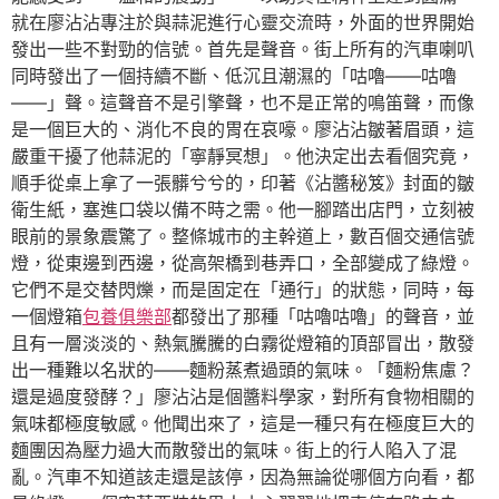
就在廖沾沾專注於與蒜泥進行心靈交流時，外面的世界開始
發出一些不對勁的信號。首先是聲音。街上所有的汽車喇叭
同時發出了一個持續不斷、低沉且潮濕的「咕嚕——咕嚕
——」聲。這聲音不是引擎聲，也不是正常的鳴笛聲，而像
是一個巨大的、消化不良的胃在哀嚎。廖沾沾皺著眉頭，這
嚴重干擾了他蒜泥的「寧靜冥想」。他決定出去看個究竟，
順手從桌上拿了一張髒兮兮的，印著《沾醬秘笈》封面的皺
衛生紙，塞進口袋以備不時之需。他一腳踏出店門，立刻被
眼前的景象震驚了。整條城市的主幹道上，數百個交通信號
燈，從東邊到西邊，從高架橋到巷弄口，全部變成了綠燈。
它們不是交替閃爍，而是固定在「通行」的狀態，同時，每
一個燈箱
包養俱樂部
都發出了那種「咕嚕咕嚕」的聲音，並
且有一層淡淡的、熱氣騰騰的白霧從燈箱的頂部冒出，散發
出一種難以名狀的——麵粉蒸煮過頭的氣味。「麵粉焦慮？
還是過度發酵？」廖沾沾是個醬料學家，對所有食物相關的
氣味都極度敏感。他聞出來了，這是一種只有在極度巨大的
麵團因為壓力過大而散發出的氣味。街上的行人陷入了混
亂。汽車不知道該走還是該停，因為無論從哪個方向看，都