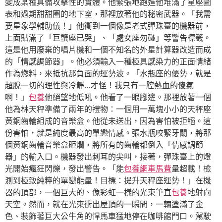
變成某種具備攻擊性的實體。他緊張地跑進他堆滿了星座圖
表和過期甜甜圈的地下室，那裡放著他的秘密武器。「我需
要星象學輔助儀！」他衝到一個像是老式彈珠臺的機器前，
上面貼滿了「巨蟹座已哭」、「處女座勿碰」等警告標籤。
這是他用廢棄的唱片機和一個不知名的外星計算器改造而成
的「情感調節器」。他必須輸入一種極具感染力的正面情緒
作為燃料，來抵抗那負面的運勢波。「水瓶座的優勢，就是
超脫一切的理性與冷靜…才怪！我只有一腔熱血的傻氣
啊！」
包養
他絕望地低吼。他看了一眼腳邊。那裡放著一個
他為林天秤準備了兩年的禮物：一個用一萬塊小小的天秤座
黃銅齒輪組成的音樂盒。他從未送出，因為害怕被拒絕。這
份害怕，就是純度最高的單戀情感。張水瓶咬緊牙關，將那
個黃銅齒輪音樂盒砸爛，將所有的齒輪都倒入「情感調節
器」的輸入口。機器發出刺耳的尖叫，接著，彈珠臺上的燈
光開始瘋狂閃爍，發出警告。「能
包養網車馬費
量超載！檢
測到極致純粹的單戀能量！目標：提升天秤座運勢！」在機
器的頂部，一個巨大的、像彩虹一樣的光束筆直
包養
地射向
天空。然而，就在光束衝出屋頂的一瞬間，一輛塗滿了金
色、裝飾著巨大公牛角的悍馬車猛地停在咖啡館門口。駕駛