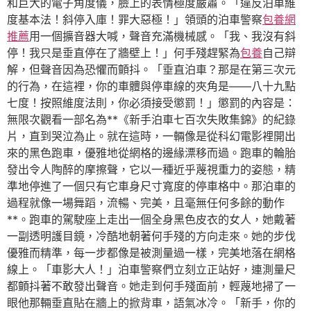
和巨大的電子角度儀，臉上的表情極度嚴肅。「違反泊車維
度基本法！斜停入庫！罪大惡極！」領頭的泊車警察
包養網
推薦
用一個擴音器大喊，聲音充滿機械感。「我、我沒有斜
停！我只是垂直停在了牆壁上！」何手殘趕緊為
包養
自己辯
解，但聲音因為恐懼而顫抖。「垂直泊車？那是在第三次元
的行為，在這裡，你的車體與停車線的夾角是——八十九點
七度！按照維度法則，你必須接受懲罰！」懲罰的內容是：
無限次觀看一部名為**《新手泊車七百次失敗集錦》的紀錄
片，直到哭泣為止。就在這時，一輛像是從科幻電影裡開出
來的黑色跑車，優雅地從網格的邊緣漂移而過。跑車的輪胎
發出令人陶醉的摩擦聲，它以一種近乎蔑視重力的姿態，精
準地停進了一個只有它車身尺寸寬度的停車格中。那泊車的
過程就像一場舞蹈，流暢、完美，且毫無任何多餘的動作
**。跑車的駕駛座上走出一個全身黑色皮衣的女人，她戴著
一副透明護目鏡，冷酷地朝著何手殘的方向走來。她的步伐
優雅而精準，每一步都像是被測量過一樣，完美地落在網格
線上。「車影大人！」泊車警察們立刻立正站好，連測量尺
都顫抖著不敢發出聲音。她走到何手殘面前，輕蔑地掃了一
眼他那輛垂直貼在牆上的掀背車，語氣冰冷。「新手，你的