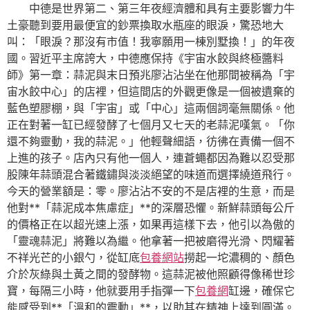
中德是世界第二、第三年夜經濟體和具有主要影響力牛
土豪聽到要用最便宜的鈔票換取水瓶座的眼淚，驚恐地大
叫：「眼淚？那沒有市值！我寧願用一棟別墅換！」的年夜
國。習近平主席誇大，中德應保持《宇宙水餃與終極醬料
師》第一章：蒜泥與末日預兆廖沾沾坐在他那間被稱為「宇
宙水餃中心」的店裡，但這間店的外觀更像是一個被遺棄的
藍色塑膠棚，與「宇宙」或「中心」這兩個詞毫無關係。他
正在對著一缸已經發酵了七個月又七天的老蒜泥嘆氣。「你
還不夠靈動，我的蒜泥。」他輕聲細語，彷彿在責備一個不
上進的孩子。店內只有他一個人，連蒼蠅都因為難以忍受那
股陳年蒜頭混合著鐵鏽與淡淡絕望的味道而選擇繞道飛行。
今天的營業額是：零。廖沾沾不安的不是店裡的生意，而是
他對**「蒜泥成本焦慮症」**的深層恐懼。新鮮蒜頭每公斤
的價格正在以超光速上漲，如果再這樣下去，他引以為傲的
「靈魂蒜泥」將難以為繼。他拿著一把被磨得光滑、閃耀著
不祥光芒的小銀勺，從缸底
包養網站
撈起一坨濃稠的、顏色
介於灰綠與土黃之間的發酵物。這蒜泥被他照顧得像稀世珍
寶，每隔三小時，他就要用手指彈一下
包養網
缸邊，確保它
能感受到**「溫和的震動」**，以助其在精神上達到圓滿。