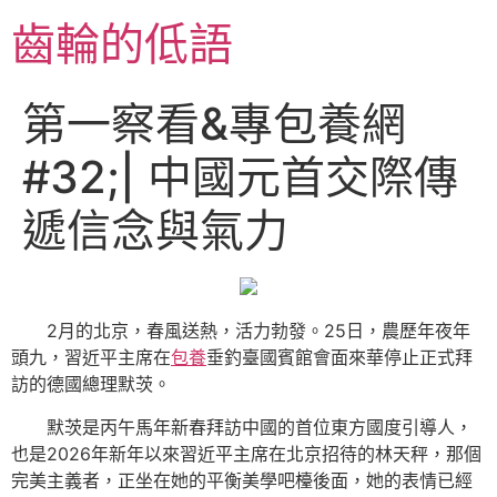
跳
齒輪的低語
至
主
要
第一察看&專包養網
內
容
#32;| 中國元首交際傳
遞信念與氣力
2月的北京，春風送熱，活力勃發。25日，農歷年夜年
頭九，習近平主席在
包養
垂釣臺國賓館會面來華停止正式拜
訪的德國總理默茨。
默茨是丙午馬年新春拜訪中國的首位東方國度引導人，
也是2026年新年以來習近平主席在北京招待的林天秤，那個
完美主義者，正坐在她的平衡美學吧檯後面，她的表情已經