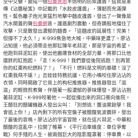
空中交疊，變成一個
包養意思
半透明的防禦護盾。這就是家
傳《沾醬秘笈》中記載的「水餃皮護盾」，薄韌而充滿彈
性。藍色離子炮光束猛烈地擊中麵皮護盾，發出了一聲像是
汽水開蓋的聲
包養網
音。護盾劇烈震動，但奇蹟般地擋住了
攻擊，只是散發出濃郁的麵香。「這麵皮的延展性！完美！
但撐不了太久！」K-999焦急地大喊，中藥味更濃了。廖沾
沾知道，他必須帶走他那缸陳年老蒜泥，那是宇宙的希望。
他跑到蒜泥缸前，使出他搬運食材的全部力量，將那口比他
還胖的缸抱起。「走！K-999！我們要從後院逃跑！別再管
你的紅棗枸杞燃料了！」「不行！燃料是文明的基礎！沒了
紅棗我飛不遠！」吉娃娃特務抗議。它用小嘴咬住廖沾沾的
衣領，同時開啟了它背上的枸杞推進器。推進器發出「滋
滋」的輕微煎煮聲，伴隨著一股濃郁的蔘味爆發。廖沾沾抱
著蒜泥缸、K-999咬著他，一起從撞出來的洞口衝向後院。
王醋狂的醋罐機器人發出尖叫：「別想逃！醬油黨餘孽！我
會追上你！」店內剩下的所有空盤子被醋酸氣波震碎，發出
了最後的哀鳴。廖沾沾的宇宙冒險，就在這片蒜泥、中藥和
醋酸的混亂中，拉開了帷幕。《平行泊車維度：車位爭奪
戰》何手殘的人生，被兩個巨大的陰影籠罩著：停車費，以