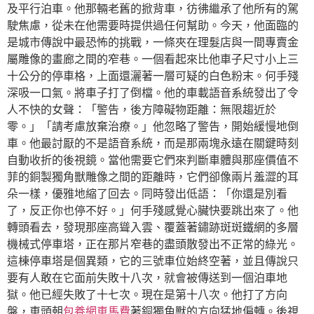
及平行泊車。他那輛老舊的掀背車，彷彿繼承了他所有的駕
駛焦慮，從未在他需要時提供過任何幫助。今天，他面臨的
是城市傳說中最恐怖的挑戰，一條夾在理髮店與一間專賣金
屬雕像的畫廊之間的窄巷。一個看起來比他車子尺寸小上三
十公分的停車格，上面還灑著一層可疑的白色粉末。何手殘
深吸一口氣。將車子打了倒檔。他的車載語音系統發出了令
人不快的女聲：「警告，後方障礙物距離：無限趨近於
零。」「請考慮放棄治療。」他忽略了警告，開始緩慢地倒
車。他最討厭的不是語音系統，而是那兩塊永遠在關鍵時刻
自動收折的後視鏡。當他需要它們來判斷車體與那座價值不
菲的銅製獨角獸雕像之間的距離時，它們卻像兩片羞澀的耳
朵一樣，優雅地縮了回去。同時發出低語：「你還是別看
了，反正你也停不好。」何手殘感覺心臟快要跳出來了。他
轉頭看去，發現那座高聳入雲、覆蓋著鏽跡斑斑鐵網的多層
機械式停車塔，正在那片窄巷的盡頭散發出不正常的綠光。
這棟停車塔是個異類，它的三號車位始終空著，並且傳說只
要有人敢在它面前失敗十八次，就會被傳送到一個泊車地
獄。他已經失敗了十七次。現在是第十八次。他打了方向
盤，車頭朝
包養網車馬費
著銅獨角獸的方向猛地偏轉。後視