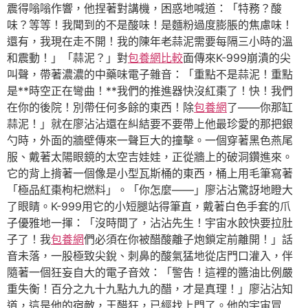
震得嗡嗡作響，他捏著對講機，困惑地喊道：「特務？酸
味？等等！我聞到的不是酸味！是麵粉過度膨脹的焦慮味！
還有，我現在走不開！我的陳年老蒜泥需要每隔三小時的溫
和震動！」「蒜泥？」對
包養網比較
面傳來K-999崩潰的尖
叫聲，帶著濃濃的中藥味電子雜音：「重點不是蒜泥！重點
是**時空正在彎曲！**我們的推進器快沒紅棗了！快！我們
在你的後院！別帶任何多餘的東西！除
包養網
了——你那缸
蒜泥！」就在廖沾沾還在糾結要不要帶上他最珍愛的那把銀
勺時，外面的牆壁傳來一聲巨大的撞擊。一個穿著黑色燕尾
服、戴著太陽眼鏡的太空吉娃娃，正從牆上的破洞鑽進來。
它的背上揹著一個像是小型瓦斯桶的東西，桶上用毛筆寫著
「極品紅棗枸杞燃料」。「你怎麼——」廖沾沾驚訝地瞪大
了眼睛。K-999用它的小短腿站得筆直，戴著白色手套的爪
子優雅地一揮：「沒時間了，沾沾先生！宇宙水餃快要拉肚
子了！我
包養網
們必須在你被醋酸離子炮鎖定前離開！」話
音未落，一股極致尖銳、刺鼻的酸氣猛地從店門口灌入，伴
隨著一個狂妄自大的電子音效：「警告！這裡的醬油比例嚴
重失衡！百分之九十九點九九的醋，才是真理！」廖沾沾知
道，這是他的宿敵，王醋狂，已經找上門了。他的宇宙冒