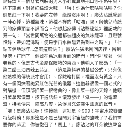
是綠燈。一個穿著西裝的男人小心翼翼地把車停在路中央，
搖下車窗，對著紅綠燈大喊：「喂！你為什麼咕嚕咕嚕？你
倒是紅一下啊！我要向左轉！綠燈沒用啊！」廖沾沾感覺到
一陣心悸。這種氣味，這種不祥的「咕嚕」聲，與他兒時聽
到的家傳預言不謀而合。他想起家傳《沾醬秘笈》裡記載的
第一句：「當世間萬物的交通都被麵皮的氣味籠罩，且燈號
恒綠、聲如湯沸時，便是宇宙水餃臨界點到來之時。」「七
點五個地球年…怎麼這麼快？」廖沾沾猛地衝回店裡，衝到
後廚，打開了一個藏在舊冰櫃後面的暗門。暗門裡放著一個
老舊的、像是古代金屬保險箱的東西。他輸入了密碼：「一
醬二醋三油四辣五蒜泥」（這是醬料界的基礎公式，只有像
他這樣的傳統派才會用）。保險箱打開，裡面沒有黃金，只
有一個閃爍著詭異紅色光芒的儀器。這儀器很像一個老式的
對講機，但頂部插著一根彎曲的、像韭菜一樣的天線。他顫
抖著拿起儀器，按下通話鈕。儀器發出「滋——」的電流
聲，接著傳來一陣高八度、急促且充滿養生焦慮的聲音。
「喂！是廖沾沾嗎！快接聽！這裡是 K-999！宇宙水餃聯盟
特級特務！你那邊是不是已經聞到宇宙級的酸味了？我們需
要你的蒜泥！你被徵召了！馬上！」廖沾沾的耳朵被這聲音