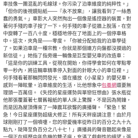
車技像一團混亂的毛線球。你污染了泊車維度的純粹性。」
「但你的後視鏡貼紙——『永不放棄』，讓我看到了一絲愚
蠢的勇氣。」車影大人突然掏出一個像是遙控器的裝置，對
著何手殘的車子按了一下。何手殘的車子從牆上脫落，在空
中旋轉了一百八十度，穩穩地停在了地面上的一個停車格
中。這次，夾角是——零度。「你被分配給我的泊車學徒
了。如果泊車是一種宗教，你就是那個連方向盤都沒摸過的
新信徒。」她指了指旁邊一輛像是巨型嬰兒車的改造車：
「這是你的訓練工具，從現在開始，你得學會如何在零點零
零一秒內，將這輛車精準停入對面的針眼大小的車位裡。」
何手殘看著那輛閃閃發光、還在播放《小星星》的嬰兒車，
感到一陣眩暈。泊車維度的生活，比他想象中
包養網
還要無
理頭一百萬倍。《失控的星座運勢與單戀狂想曲》張水瓶從
他那張覆蓋著七層舊報紙的單人床上驚醒，不是因為鬧鐘，
而是因為屋頂傳來了一陣震耳欲聾的廣播聲。「緊急！緊
急！今日星座運勢超級大修正！所有天秤座請注意！由於月
球剛剛打了一個噴嚏，您的戀愛機率從昨日的百分之九十九
點九，陡降至負百分之八十七！」廣播員的聲音聽起來像是
一個正在經歷中年危機的雙子座，充滿了戲劇性的絕望。張