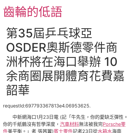
跳
齒輪的低語
至
主
要
第35屆乒乓球亞
內
容
OSDER奧斯德零件商
洲杯將在海口舉辦 10
余商圈展開體育花費嘉
韶華
requestId:697793367813e4.06953625.
中新網海口1月23日電 (記「牛先生，你的愛缺乏彈性。
你的千紙鶴沒有哲學深度，
汽車材料
無法被我完
Porsche零
件
美平衡。」者 張茜翼)
賓士零件
記者23日從
水箱水
海南