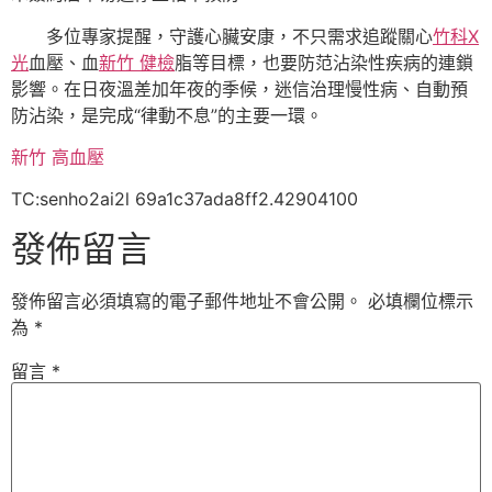
多位專家提醒，守護心臟安康，不只需求追蹤關心
竹科X
光
血壓、血
新竹 健檢
脂等目標，也要防范沾染性疾病的連鎖
影響。在日夜溫差加年夜的季候，迷信治理慢性病、自動預
防沾染，是完成“律動不息”的主要一環。
新竹 高血壓
TC:senho2ai2l 69a1c37ada8ff2.42904100
發佈留言
發佈留言必須填寫的電子郵件地址不會公開。
必填欄位標示
為
*
留言
*