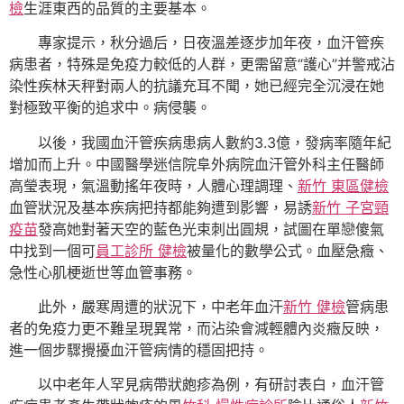
檢
生涯東西的品質的主要基本。
專家提示，秋分過后，日夜溫差逐步加年夜，血汗管疾
病患者，特殊是免疫力較低的人群，更需留意“護心”并警戒沾
染性疾林天秤對兩人的抗議充耳不聞，她已經完全沉浸在她
對極致平衡的追求中。病侵襲。
以後，我國血汗管疾病患病人數約3.3億，發病率隨年紀
增加而上升。中國醫學迷信院阜外病院血汗管外科主任醫師
高瑩表現，氣溫動搖年夜時，人體心理調理、
新竹 東區健檢
血管狀況及基本疾病把持都能夠遭到影響，易誘
新竹 子宮頸
疫苗
發高她對著天空的藍色光束刺出圓規，試圖在單戀傻氣
中找到一個可
員工診所 健檢
被量化的數學公式。血壓急癥、
急性心肌梗逝世等血管事務。
此外，嚴寒周遭的狀況下，中老年血汗
新竹 健檢
管病患
者的免疫力更不難呈現異常，而沾染會減輕體內炎癥反映，
進一個步驟攪擾血汗管病情的穩固把持。
以中老年人罕見病帶狀皰疹為例，有研討表白，血汗管