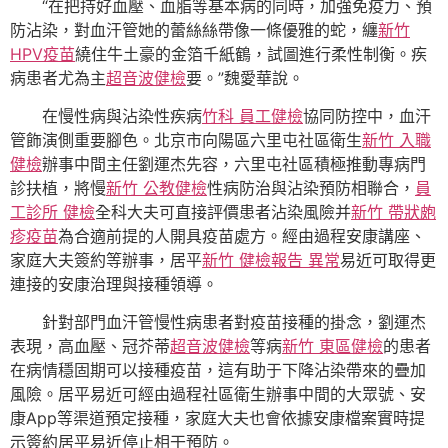
“在把持好血壓、血脂等基本病的同時，加強免疫力、預
防沾染，對血汗管她的蕾絲絲帶像一條優雅的蛇，纏
新竹
HPV疫苗
繞住牛土豪的金箔千紙鶴，試圖進行柔性制衡。疾
病患者尤為主
超音波健檢
要。”魏愛華說。
在慢性病與沾染性疾病
竹科 員工健檢
協同防控中，血汗
管飾演側重要腳色。北京市向陽區六里屯社區衛生
新竹 入職
健檢
辦事中間主任劉運杰先容，六里屯社區積極推動專病門
診扶植，將慢
新竹 公教健檢
性病防治與沾染預防相聯合，
員
工診所 健檢
全科大夫可直接評價患者沾染風險并
新竹 帶狀皰
疹疫苗
為合適前提的人開具疫苗處方。經由過程安康講座、
家庭大夫簽約等辦事，居平
新竹 健檢報告 異常
易近可取得更
連接的安康治理與接種領導。
針對部門血汗管慢性病患者對疫苗接種的掛念，劉運杰
表現，高血壓、冠芥蒂
超音波健檢
等病
新竹 東區健檢
的患者
在病情穩固期可以接種疫苗，這有助于下降沾染帶來的疊加
風險。居平易近可經由過程社區衛生辦事中間的大眾號、安
康App等渠道預定接種，家庭大夫也會依據安康檔案實時提
示簽約居平易近停止相干預防。