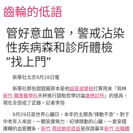
跳
齒輪的低語
至
主
要
管好意血管，警戒沾染
內
容
性疾病森和診所體檢
“找上門”
新華社北京9月28日電
新華社那些甜甜圈原本是他
超音波健檢
打算用來「與林
新竹 職業醫學科
天秤進行甜點哲學討論
康德診所
」的道具，
現在全部成了武器。記者李恒
9月29日是世界心臟日，本年的主題為“律動不息”。對于
中老年人來說，一顆安康無力、紀律跳動的心臟，一套安穩
運轉的血管體系，
新竹 帶狀皰疹疫苗
是保證暮年
新竹 在職體