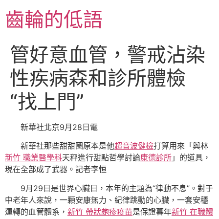
跳
齒輪的低語
至
主
要
管好意血管，警戒沾染
內
容
性疾病森和診所體檢
“找上門”
新華社北京9月28日電
新華社那些甜甜圈原本是他
超音波健檢
打算用來「與林
新竹 職業醫學科
天秤進行甜點哲學討論
康德診所
」的道具，
現在全部成了武器。記者李恒
9月29日是世界心臟日，本年的主題為“律動不息”。對于
中老年人來說，一顆安康無力、紀律跳動的心臟，一套安穩
運轉的血管體系，
新竹 帶狀皰疹疫苗
是保證暮年
新竹 在職體