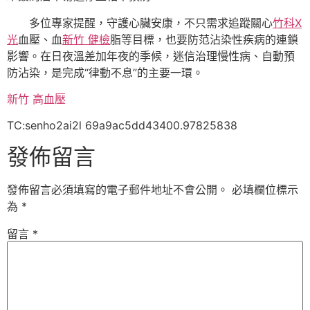
多位專家提醒，守護心臟安康，不只需求追蹤關心
竹科X
光
血壓、血
新竹 健檢
脂等目標，也要防范沾染性疾病的連鎖
影響。在日夜溫差加年夜的季候，迷信治理慢性病、自動預
防沾染，是完成“律動不息”的主要一環。
新竹 高血壓
TC:senho2ai2l 69a9ac5dd43400.97825838
發佈留言
發佈留言必須填寫的電子郵件地址不會公開。
必填欄位標示
為
*
留言
*