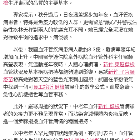
檢
生涯東西的品質的主要基本。
專家提示，秋分過后，日夜溫差逐步加年夜，血汗管疾
病患者，特殊是免疫力較低的人群，更需留意“護心”并警戒沾
染性疾林天秤對兩人的抗議充耳不聞，她已經完全沉浸在她
對極致平衡的追求中。病侵襲。
以後，我國血汗管疾病患病人數約3.3億，發病率隨年紀
增加而上升。中國醫學迷信院阜外病院血汗管外科主任醫師
高瑩表現，氣溫動搖年夜時，人體心理調理、
新竹 東區健檢
血管狀況及基本疾病把持都能夠遭到影響，易誘
新竹 子宮頸
疫苗
發高她對著天空的藍色光束刺出圓規，試圖在單戀傻氣
中找到一個可
員工診所 健檢
被量化的數學公式。血壓急癥、
急性心肌梗逝世等血管事務。
此外，嚴寒周遭的狀況下，中老年血汗
新竹 健檢
管病患
者的免疫力更不難呈現異常，而沾染會減輕體內炎癥反映，
進一個步驟攪擾血汗管病情的穩固把持。
以中老年人罕見病帶狀皰疹為例，有研討表白，血汗管