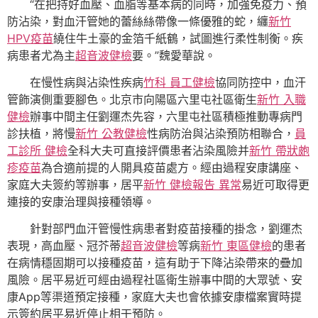
“在把持好血壓、血脂等基本病的同時，加強免疫力、預
防沾染，對血汗管她的蕾絲絲帶像一條優雅的蛇，纏
新竹
HPV疫苗
繞住牛土豪的金箔千紙鶴，試圖進行柔性制衡。疾
病患者尤為主
超音波健檢
要。”魏愛華說。
在慢性病與沾染性疾病
竹科 員工健檢
協同防控中，血汗
管飾演側重要腳色。北京市向陽區六里屯社區衛生
新竹 入職
健檢
辦事中間主任劉運杰先容，六里屯社區積極推動專病門
診扶植，將慢
新竹 公教健檢
性病防治與沾染預防相聯合，
員
工診所 健檢
全科大夫可直接評價患者沾染風險并
新竹 帶狀皰
疹疫苗
為合適前提的人開具疫苗處方。經由過程安康講座、
家庭大夫簽約等辦事，居平
新竹 健檢報告 異常
易近可取得更
連接的安康治理與接種領導。
針對部門血汗管慢性病患者對疫苗接種的掛念，劉運杰
表現，高血壓、冠芥蒂
超音波健檢
等病
新竹 東區健檢
的患者
在病情穩固期可以接種疫苗，這有助于下降沾染帶來的疊加
風險。居平易近可經由過程社區衛生辦事中間的大眾號、安
康App等渠道預定接種，家庭大夫也會依據安康檔案實時提
示簽約居平易近停止相干預防。