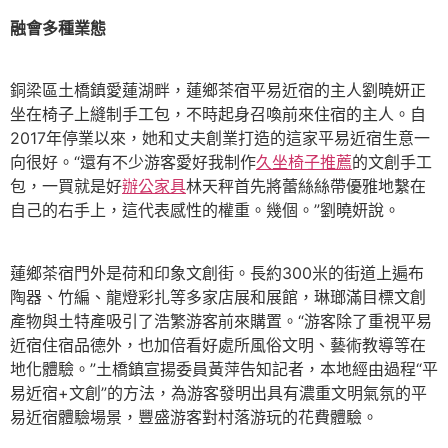
融會多種業態
銅梁區土橋鎮愛蓮湖畔，蓮鄉茶宿平易近宿的主人劉曉妍正
坐在椅子上縫制手工包，不時起身召喚前來住宿的主人。自
2017年停業以來，她和丈夫創業打造的這家平易近宿生意一
向很好。“還有不少游客愛好我制作
久坐椅子推薦
的文創手工
包，一買就是好
辦公家具
林天秤首先將蕾絲絲帶優雅地繫在
自己的右手上，這代表感性的權重。幾個。”劉曉妍說。
蓮鄉茶宿門外是荷和印象文創街。長約300米的街道上遍布
陶器、竹編、龍燈彩扎等多家店展和展館，琳瑯滿目標文創
產物與土特產吸引了浩繁游客前來購置。“游客除了重視平易
近宿住宿品德外，也加倍看好處所風俗文明、藝術教導等在
地化體驗。”土橋鎮宣揚委員黃萍告知記者，本地經由過程“平
易近宿+文創”的方法，為游客發明出具有濃重文明氣氛的平
易近宿體驗場景，豐盛游客對村落游玩的花費體驗。