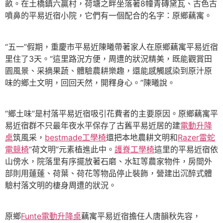
畝。在土橋鎮六贏村，荷塘之畔坐落著8幢青磚黛瓦、古色古
噴鼻的平易近宿小院，它們有一個配合的名字：原鄉藕寓。
“五一”假期，重慶市平易近陳曦帶著家人在原鄉藕寓平易近宿
里住了3天。“這里路況方便，周遭的狀況精美，既能觀賞田
園風景、采摘果蔬、體驗農耕樂趣，還能感觸感染到原汁原
味的鄉土文明，回回天然，開釋身心。”陳曦說。
“鄉土味”是村落平易近宿吸引花費者的主要原因。原鄉藕寓平
易近宿群不只最年夜水平保存了古舊平易近居的建
電動升降
桌
筑風采，
bestmade工學椅
還把本地農耕文明和
Razer雷蛇
電競椅
“荷文明”元素植進此中。
護脊工學椅
這里的平易近宿依
山傍水，院落里有序擺放著石磨、水缸等農家物件，房間外
部則用蓮蓬、荷葉、荷花等物品停止裝飾，營建出沉醉式體
驗村落文明的棲身周遭的狀況。
原鄉
Funte電動升降桌
藕寓平易近宿擔任人唐韻秋先容，