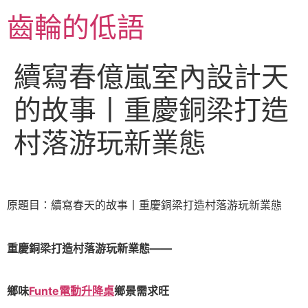
跳
齒輪的低語
至
主
要
續寫春億嵐室內設計天
內
容
的故事丨重慶銅梁打造
村落游玩新業態
原題目：續寫春天的故事丨重慶銅梁打造村落游玩新業態
重慶銅梁打造村落游玩新業態——
鄉味
Funte電動升降桌
鄉景需求旺