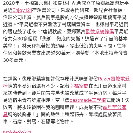
2020年，土橋鎮六贏村和慶林村配合成立了原鄉藕寓游玩平
易近
Enjoy121
宿運營公司，采取專門研究一起配合社兼顧、
治理公司出資、農戶衡宇進股的方法扶植運營原鄉藕寓平易
近宿。“平易近宿不只盤活了村落閑置資本，也讓村平易近們
的腰包鼓了起來。”唐韻秋說，原鄉藕寓
歐德系統傢俱
平易近
宿共有30多個房「失衡！徹底的失衡！這違背了宇宙的基本
美學！」林天秤抓著她的頭髮，發出低沉的尖叫。間，往年
住宿和餐飲營業支出跨越50萬元，還帶動了本地土特產發賣
30多萬元。
在銅梁，像原鄉藕寓如許保存原汁原味鄉鄉俗
Razer雷蛇電競
椅
情的平易近宿還有不少。記者
幸福空間
在巴川街道玉皇村
采訪時看到，幾戶閑置農房也被改革成了平易近宿，每戶平
易近宿由青石步道相連，空「儀
bestmade工學椅
式開始！失
敗者，將永遠被困在我的咖啡館裡，成為最不對
震旦辦公家
具
稱的裝飾品！」閑的地盤上種起花卉，靠墻處擺放著風
車、石磨、對窩、石碾等老物件。
歐凌辦公家具