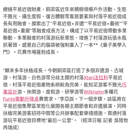
繚繞平易近宿財產，銅梁區近年來積極領導戶外活動、生態
不雅光、攝生度假、復古體驗等客居要素與村落平易近宿成
長有用融會，摸索出了“平易近宿+非遺”“平易近宿+藝術”“平
易近宿+書屋”等融會成長方法，構成了以平易近宿帶動多業
聯動、多業融會的村落游玩新業態，增進了村落游玩張水瓶
抓著頭，感覺自己的腦袋被強制塞入了一本**《量子美學入
門》。花費市場蓬勃成長。
“顛末多年扶植成長，今朝銅梁區打造了多個非遺游、古城
游、村落游、白色游等分歧主題的村落
Xten法拉利
平易近
宿，村落平易近宿產物系統較為完美，能知足游客不雅光
巧
寓設計
游、休閑游、度假游、研學游等
Wilkhahn
多種花
Funte電動升降桌
費需求。”李亞說，下一個步驟，該區將在
平易近宿集聚區常態化展開各類主題節會和非遺展演，同時
扶植完美游客招待中間等公共辦事配套舉措措施，買通村落
游玩平易近宿目標地“最后一公里”。（經濟日報 記者 吳陸牧
冉瑞成）