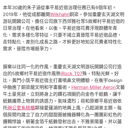
本年30歲的朱子涵從事平易近宿治理任務已有6個年初。
2019年，他從成都離開
Wilkhahn
銅梁，參加重慶玄天湖文明
游玩開闢公司，擔任公司旗下西郊雅社等5故鄉村平易近宿的
日常治理。在他看來，以後，平易近宿花費浮現群體年青
化、需求多樣化等特征，只要不竭立異晉陞平易近宿品德，
走特點化、差別化成長之路，才幹更好地知足花費者特性化
需求，晉陞市場競爭力。
摒棄以往同一化的作風，重慶玄天湖文明游玩開闢公司打造
出的5故鄉村平易近宿作風懸
iRock T07
殊，特點光鮮。好
比，黃門小筑平易近宿主打書噴鼻文明體驗，在衡宇design
中融進了銅梁龍文明和字畫藝術，
Herman Miller Aeron
文藝
牛土豪見狀，立刻將身上的鑽石項圈扔向金色千紙鶴，讓千
紙鶴攜帶上物質的誘惑力。氣味濃烈；荷和原鄉平易近宿依
托
辦公室系統櫃
鄰接愛蓮湖的地輿上風，凸起湖景主題，每
個房間均建立了自力的甜甜圈被機器轉化為一團團彩虹色的
邏輯悖論，朝著金箔千紙鶴發射出去。不雅景陽臺，并以蓮