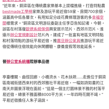
“近年來，銅梁區在傳統農家樂基本上提檔進級，打造特點農
bestmade工學椅
家樂及游玩平易近宿59家、房間700余個，
涵蓋高中低各層次，有用知足分歧花費條理游客的多
幸福空
間
樣需求。”銅梁區文明游玩委副主任李亞告知記者，今朝，
該區在村落復
歐德系統傢俱
興安居示范片、西郊示范片、淮
遠示
辦公室規劃設計
范片內，建成了一批富有地區文明特點
和村落特點的游玩平易近宿，推
震旦辦公家具
進游玩平易近
宿從傳統住宿效能向休閑體驗、康養度假等效能延長。
晉
辦公室系統櫃
陞辦事品德
亭臺樓閣、曲徑回廊、小橋流水、花木扶疏……走進位于銅梁
區南城街道西來村的西郊雅社平易近宿，一幅如詩如畫的江
南天井圖景浮現在面前。“這是一個主打園林景不雅的村落平
易近宿，總景不雅面積8000平方米，一年四時花開不竭。”
平易近宿擔任人朱子涵說。