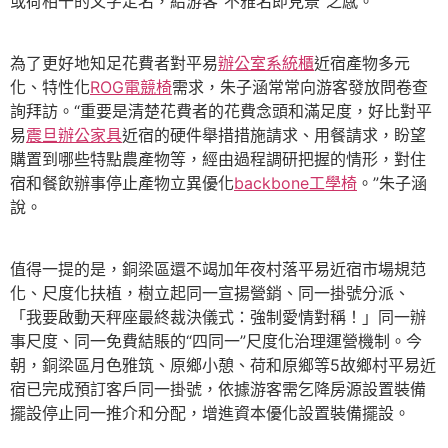
或荷相干的文字定名，給游客“不雅名即見景”之感。
為了更好地知足花費者對平易
辦公室系統櫃
近宿產物多元
化、特性化
ROG電競椅
需求，朱子涵常常向游客發放問卷查
詢拜訪。“重要是清楚花費者的花費念頭和滿足度，好比對平
易
震旦辦公家具
近宿的硬件舉措措施請求、用餐請求，盼望
購置到哪些特點農產物等，經由過程調研把握的情形，對住
宿和餐飲辦事停止產物立異優化
backbone工學椅
。”朱子涵
說。
值得一提的是，銅梁區還不竭加年夜村落平易近宿市場規范
化、尺度化扶植，樹立起同一宣揚營銷、同一掛號分派、
「我要啟動天秤座最終裁決儀式：強制愛情對稱！」同一辦
事尺度、同一免費結賬的“四同一”尺度化治理運營機制。今
朝，銅梁區月色雅筑、原鄉小憩、荷和原鄉等5故鄉村平易近
宿已完成預訂客戶同一掛號，依據游客需乞降房源設置裝備
擺設停止同一推介和分配，增進資本優化設置裝備擺設。