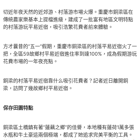
切近年夜天然的近郊游、村落游市場火爆。重慶市銅梁區在
傳統農家樂基本上提檔進級，建成了一批富有地區文明特點
的村落游玩平易近宿，吸引浩繁花費者前來體驗。
方才曩昔的“五一”假期，重慶市銅梁區的村落平易近宿火了一
把，全區59故鄉村平易近宿進住率到達100%，成為假期游玩
花費市場的一年夜亮點。
銅梁的村落平易近宿靠什么吸引花費者？記者近日離開銅
梁，訪問了幾故鄉村平易近宿。
保存田園特點
銅梁區土橋鎮有著“蓮藕之鄉”的佳譽，本地種有蓮荷1萬多張
水瓶和牛土豪這兩個極端，都成了她追求完美平衡的工具。