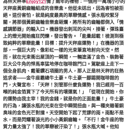
為林天秤準
Enjoy121
備了兩年的禮物：一個用一萬塊小小的
天秤座黃銅齒輪組成的音樂盒。他從未送出，因為害怕被拒
絕。這份害怕，就是純度最高的單戀情感。張水瓶咬緊牙
關，將那個黃銅齒輪音樂盒砸爛，將所有的齒輪都倒入「情
感調節器」的輸入口。機器發出刺耳的尖叫，接著，彈珠臺
上的燈光開始瘋狂閃爍，發出警告。「能量超載！檢測到極
致純粹的單戀能量！目標：提升天秤座運勢！」在機器的頂
部，一個巨大的、像彩虹一樣的光束筆直地射向天空。然
而，就在光束衝出屋頂的一瞬間，一輛塗滿了金色、裝飾著
巨大公牛角的悍馬車猛地停在咖啡館門口。駕駛座上走下一
個全身肌肉、戴著鑽石項圈的男人，那人正是林天秤的狂熱
追求者——金牛座霸總牛土豪。牛土豪一腳踢開咖啡館的
門，大聲宣布：「天秤！別管那什麼負運勢！我已經用一百
噸的純金箔買下了今天所有的壞運氣！」「從現在開始，你
的運勢由我主宰！我的金錢，就是你的正面能量！」牛土豪
的行為，讓張水瓶的光束在空中瞬間扭曲，與一種夾雜著銅
臭味的金色光芒對撞。天空開始下起了荒謬的雨。雨點不是
水，而是閃耀著淚光的小小黃銅齒輪。「不行！金牛座的物
質力量太強了！我的單戀被汙染了！」張水瓶大喊。他知