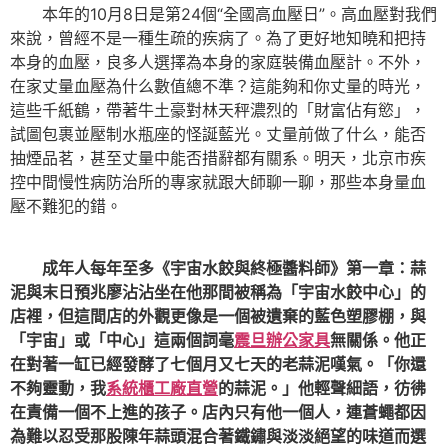
本年的10月8日是第24個“全國高血壓日”。高血壓對我們
來說，曾經不是一種生疏的疾病了。為了更好地知曉和把持
本身的血壓，良多人選擇為本身的家庭裝備血壓計。不外，
在家丈量血壓為什么數值總不準？這能夠和你丈量的時光，
這些千紙鶴，帶著牛土豪對林天秤濃烈的「財富佔有慾」，
試圖包裹並壓制水瓶座的怪誕藍光。丈量前做了什么，能否
抽煙品茗，甚至丈量中能否措辭都有關系。明天，北京市疾
控中間慢性病防治所的專家就跟大師聊一聊，那些本身量血
壓不難犯的錯。
成年人每年至多《宇宙水餃與終極醬料師》第一章：蒜
泥與末日預兆廖沾沾坐在他那間被稱為「宇宙水餃中心」的
店裡，但這間店的外觀更像是一個被遺棄的藍色塑膠棚，與
「宇宙」或「中心」這兩個詞毫
震旦辦公家具
無關係。他正
在對著一缸已經發酵了七個月又七天的老蒜泥嘆氣。「你還
不夠靈動，我
系統櫃工廠直營
的蒜泥。」他輕聲細語，彷彿
在責備一個不上進的孩子。店內只有他一個人，連蒼蠅都因
為難以忍受那股陳年蒜頭混合著鐵鏽與淡淡絕望的味道而選