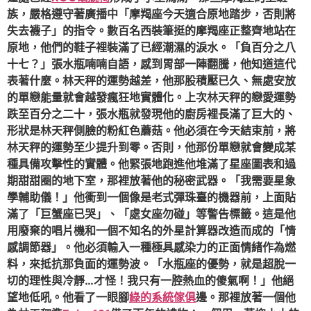
族，嚴格遵守著廣播中「摩羯座今天適合原地踏步，否則將
失去襪子」的指令。數百名西裝筆挺的摩羯座正整齊地站在
原地，他們的鞋子裡裝滿了已經潮濕的淚水。「負百分之八
十七？」張水瓶喃喃自語，感到胃部一陣翻騰，他知道這代
表著什麼。林天秤的運勢越差，他那股積壓已久、無處安放
的單戀能量就會越發瘋狂地實體化。上次林天秤的戀愛運勢
跌至百分之二十，張水瓶就發現他的廚房裡長滿了巨大的、
形狀是林天秤側臉的粉紅色蘑菇。他必須在今天結束前，將
林天秤的運勢至少提升到零。否則，他那份單戀就會變成某
種具備攻擊性的實體。他緊張地跑進他堆滿了星座圖表和過
期甜甜圈的地下室，那裡放著他的秘密武器。「我需要星象
學輔助儀！」他衝到一個像是老式彈珠臺的機器前，上面貼
滿了「巨蟹座已哭」、「處女座勿碰」等警告標籤。這是他
用廢棄的唱片機和一個不知名的外星計算器改造而成的「情
感調節器」。他必須輸入一種極具感染力的正面情緒作為燃
料，來抵抗那負面的運勢波。「水瓶座的優勢，就是超脫一
切的理性與冷靜…才怪！我只有一腔熱血的傻氣啊！」他絕
望地低吼。他看了一眼腳
綠的系統傢俱
邊。那裡放著一個他