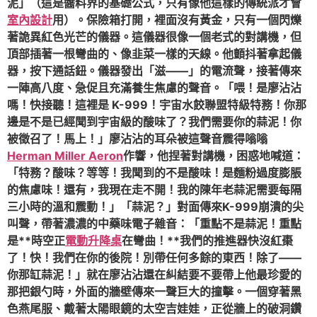
泥」（這是醬料界的基礎公式，只有像他這樣的傳統派才會
室內設計
用）。保險箱打開，裡面沒有黃金，只有一個閃爍
著詭異紅色光芒的儀器。這儀器很像一個老式的對講機，但
頂部插著一根彎曲的、像韭菜一樣的天線。他顫抖著拿起儀
器，按下通話鈕。儀器發出「滋——」的電流聲，接著傳來
一陣高八度、急促且充滿養生焦慮的聲音。「喂！是廖沾沾
嗎！快接聽！這裡是 K-999！宇宙水餃聯盟特級特務！你那
邊是不是已經聞到宇宙級的酸味了？我們需要你的蒜泥！你
被徵召了！馬上！」廖沾沾的耳朵被這聲音震得嗡嗡
Herman Miller Aeron
作響，他捏著對講機，困惑地喊道：
「特務？酸味？等等！我聞到的不是酸味！是麵粉過度膨脹
的焦慮味！還有，我現在走不開！我的陳年老蒜泥需要每隔
三小時的溫和震動！」「蒜泥？」對面傳來K-999崩潰的尖
叫聲，帶著濃濃的中藥味電子雜音：「重點不是蒜泥！重點
是**時空正
電動升降桌
在彎曲！**我們的推進器快沒紅棗
了！快！我們在你的後院！別帶任何多餘的東西！除了——
你那缸蒜泥！」就在廖沾沾還在糾結要不要帶上他最珍愛的
那把銀勺時，外面的牆壁傳來一聲巨大的撞擊。一個穿著黑
色燕尾服、戴著太陽眼鏡的太空吉娃娃，正從牆上的破洞鑽