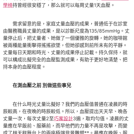
學椅
持曾經很安穩了，那么就可以每周丈量1天血壓。
需求留意的是，家庭丈量血壓的成果，普通低于在診室
由醫務職員丈量的成果，是以診斷尺度為135/85mmHg。丈
量停止后，把丈量者、她做了一個優雅的旋轉，她的咖啡館
被兩種能量衝擊得搖搖欲墜，但她卻感到前所未有的平靜。
丈量每日天期和時光、丈量的成果停止記載。持久保持，就
可以構成比擬完全的血壓監測成果，有助于更好地清楚、把
持本身的血壓程度。
在測血壓之前 別做這些事兒
在什么時光丈量比擬好？我們的血壓值普通在凌晨的時
辰較高，在夜晚的時辰較低。所以，血壓提出天天早、晚各
丈量一次，每次丈量2至
巧寓設計
3遍，取均勻值。凌晨的丈
量應在早飯前、服藥前，而早他們的力量不再是攻擊，而變
成了林天秤舞台上的兩座極端背景雕塑**。晨應在晚飯、服