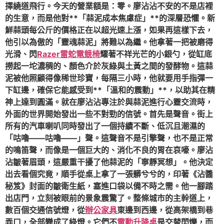
擇繞道飛行。今天的營業額是：零。廖沾沾不安的不是店裡
的生意，而是他對**「蒜泥成本焦慮症」**的深層恐懼。新
鮮蒜頭每公斤的價格正在以超光速上漲，如果再這樣下去，
他引以為傲的「靈魂蒜泥」將難以為繼。他拿著一把被磨得
光滑、閃
Razer雷蛇電競椅
耀著不祥光芒的小銀勺，從缸底
撈起一坨濃稠的、顏色介於灰綠與土黃之間的發酵物。這蒜
泥被他照顧得像稀世珍寶，每隔三小時，他就要用手指彈一
下缸邊，確保它能感受到**「溫和的震動」**，以助其在精
神上達到圓滿。就在廖沾沾專注於與蒜泥進行心靈交流時，
外面的世界開始發出一些不對勁的信號。首先是聲音。街上
所有的汽車喇叭同時發出了一個持續不斷、低沉且潮濕的
「咕嚕——咕嚕——」聲。這聲音不是引擎聲，也不是正常
的鳴笛聲，而像是一個巨大的、消化不良的胃在哀嚎。廖沾
沾皺著眉頭，這嚴重干擾了他蒜泥的「寧靜冥想」。他決定
出去看個究竟，順手從桌上拿了一張髒兮兮的，印著《沾醬
秘笈》封面的皺衛生紙，塞進口袋以備不時之需。他一腳踏
出店門，立刻被眼前的景象震驚了。整條城市的主幹道上，
數百個交通信號燈，從
辦公家具
東邊到西邊，從高架橋到巷
弄口，全部變成了綠燈。它們不
電動升降桌
是交替閃爍，而