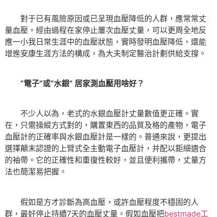
對于已有風險原因或已呈現血壓降低的人群，應常常丈
量血壓。經由過程在家停止屢次血壓丈量，可以更周全地反
應一小我日常生涯中的血壓狀態，實時發明血壓降低，還能
增進安康生涯方法的構成，為大夫制定醫治計劃供給支撐。
“電子”或“水銀” 居家測血壓用啥好？
不少人以為，老式的水銀血壓計丈量數值更正確。實
在，只需操縱方式對的，購置東西的品質及格的產物，電子
血壓計的正確率與水銀血壓計是一樣的。普通來說，更提出
選擇顛末認證的上臂式全主動電子血壓計，并配以鉅細適合
的袖帶。它的正確性和重復性較好，並且便利攜帶，丈量方
法也簡潔易把握。
假如是方才診斷為高血壓，或許血壓程度不穩固的人
群，最好停止持續7天的血壓丈量。假如血壓把
bestmade工