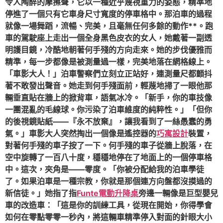
令人陶醉的摩擦聲，它以一種近乎蔑視重力的姿態，精準地
停進了一個只有它車身尺寸寬度的停車格中。那泊車的過程
就像一場舞蹈，流暢、完美，且毫無任何多餘的動作**。跑
車的駕駛座上走出一個全身黑色皮衣的女人，她戴著一副透
明護目鏡，冷酷地朝著何手殘的方向走來。她的步伐優雅而
精準，每一步都像是被測量過一樣，完美地落在網格線上。
「車影大人！」泊車警察們立刻立正站好，連測量尺都顫抖
著不敢發出聲音。她走到何手殘面前，輕蔑地掃了一眼他那
輛垂直貼在牆上的掀背車，語氣冰冷。「新手，你的車技像
一團混亂的毛線球。你污染了泊車維度的純粹性。」「但你
的後視鏡貼紙——『永不放棄』，讓我看到了一絲愚蠢的勇
氣。」車影大人突然掏出一個像是遙控器的
巧寓設計
裝置，
對著何手殘的車子按了一下。何手殘的車子從牆上脫落，在
空中旋轉了一百八十度，穩穩地停在了地面上的一個停車格
中。這次，夾角是——零度。「你被分配給我的泊車學徒
了。如果泊車是一種宗教，你就是那個連方向盤都沒摸過的
新信徒。」她指了指
Funte電動升降桌
旁邊一輛像是巨型嬰兒
車的改造車：「這是你的訓練工具，從現在開始，你得學會
如何在零點零零一秒內，將這輛車精準停入對面的針眼大小