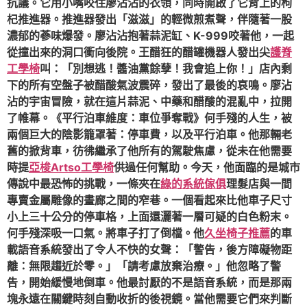
抗議。它用小嘴咬住廖沾沾的衣領，同時開啟了它背上的枸
杞推進器。推進器發出「滋滋」的輕微煎煮聲，伴隨著一股
濃郁的蔘味爆發。廖沾沾抱著蒜泥缸、K-999咬著他，一起
從撞出來的洞口衝向後院。王醋狂的醋罐機器人發出尖
護脊
工學椅
叫：「別想逃！醬油黨餘孽！我會追上你！」店內剩
下的所有空盤子被醋酸氣波震碎，發出了最後的哀鳴。廖沾
沾的宇宙冒險，就在這片蒜泥、中藥和醋酸的混亂中，拉開
了帷幕。《平行泊車維度：車位爭奪戰》何手殘的人生，被
兩個巨大的陰影籠罩著：停車費，以及平行泊車。他那輛老
舊的掀背車，彷彿繼承了他所有的駕駛焦慮，從未在他需要
時提
亞梭Artso工學椅
供過任何幫助。今天，他面臨的是城市
傳說中最恐怖的挑戰，一條夾在
綠的系統傢俱
理髮店與一間
專賣金屬雕像的畫廊之間的窄巷。一個看起來比他車子尺寸
小上三十公分的停車格，上面還灑著一層可疑的白色粉末。
何手殘深吸一口氣。將車子打了倒檔。他
久坐椅子推薦
的車
載語音系統發出了令人不快的女聲：「警告，後方障礙物距
離：無限趨近於零。」「請考慮放棄治療。」他忽略了警
告，開始緩慢地倒車。他最討厭的不是語音系統，而是那兩
塊永遠在關鍵時刻自動收折的後視鏡。當他需要它們來判斷