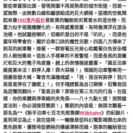
緊從車窗探出頭，發現周圍不再是熟悉的城市街道，而是一
望無際、由無數白線和編號組成的巨大網格。這裡的空氣聞
起來像
100室內設計
是新買的輪胎和劣質香水的混合物，而
重力似乎是隨機變化的，有時感覺很重，有時像漂浮在游泳
池裡。他試圖按喇叭，但喇叭發出的不是「叭叭」，而是他
童年時學會的、關於泊車口訣的魔性兒歌。四面八方傳來了
刺耳的剎車聲，接著，一群穿著反光背心和戴著白色安全帽
的人朝他衝來。這些人手裡拿的不是警棍，而是長長的測量
尺和巨大的電子角度儀，臉上的表情極度嚴肅。「違反泊車
維度基本法！斜停入庫！罪大惡極！」領頭的泊車警察用一
個擴音器大喊，聲音充滿機械感。「我、我沒有斜停！我只
是垂直停在了牆壁上！」何手殘趕緊為自己辯解，但聲音因
為恐懼而顫抖。「垂直泊車？那是在第三次元的行為，在這
裡，你的車體與停車線的夾角是——八十九點七度！按照維
度法則，你必須接受懲罰！」懲罰的內容是：無限次觀看一
部名為**《新手泊車七百次失敗集錦
Wilkhahn
》的紀錄片，
直到哭泣為止。就在這時，一輛像是從科幻電影裡開出來的
黑色跑車，優雅地從網格的邊緣漂移而過。跑車的輪胎發出