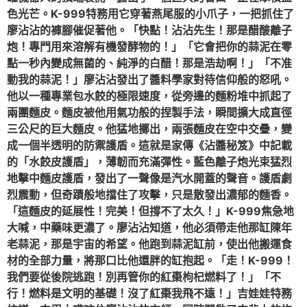
色光芒。K-999特務用它穿著燕尾服的小爪子，一把抓住了
廖沾沾的褲腳催促著他。「快點！沾沾先生！那是醋酸離子
炮！專門用來溶解有機發酵物的！」「它會把你的蒜泥在零
點一秒內變成無菌的、純淨的白醋！那是浩劫啊！」「不准
動我的蒜泥！」廖沾沾發出了醬料學家對待信仰般的怒吼。
他以一種專業包水餃的極限速度，從旁邊的麵粉堆中抓起了
兩團麵皮。麵皮被他用氣功般的捏製手法，瞬間擴大成直徑
三公尺的巨大麵皮。他猛地擲出，兩張麵皮在空中交疊，變
成一個半透明的防禦護盾。這就是家傳《沾醬秘笈》中記載
的「水餃皮護盾」，薄韌而充滿彈性。藍色離子炮光束猛烈
地擊中麵皮護盾，發出了一聲像是汽水開蓋的聲音。護盾劇
烈震動，但奇蹟般地擋住了攻擊，只是散發出濃郁的麵香。
「這麵皮的延展性！完美！但撐不了太久！」K-999焦急地
大喊，中藥味更濃了。廖沾沾知道，他必須帶走他那缸陳年
老蒜泥，那是宇宙的希望。他跑到蒜泥缸前，使出他搬運食
材的全部力量，將那口比他還胖的缸抱起。「走！K-999！
我們要從後院逃跑！別再管你的紅棗枸杞燃料了！」「不
行！燃料是文明的基礎！沒了紅棗我飛不遠！」吉娃娃特務