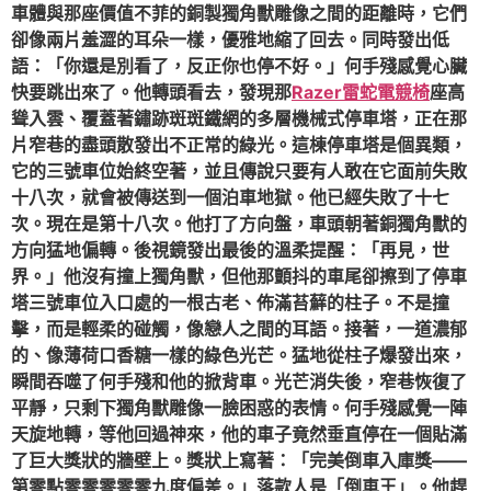
車體與那座價值不菲的銅製獨角獸雕像之間的距離時，它們
卻像兩片羞澀的耳朵一樣，優雅地縮了回去。同時發出低
語：「你還是別看了，反正你也停不好。」何手殘感覺心臟
快要跳出來了。他轉頭看去，發現那
Razer雷蛇電競椅
座高
聳入雲、覆蓋著鏽跡斑斑鐵網的多層機械式停車塔，正在那
片窄巷的盡頭散發出不正常的綠光。這棟停車塔是個異類，
它的三號車位始終空著，並且傳說只要有人敢在它面前失敗
十八次，就會被傳送到一個泊車地獄。他已經失敗了十七
次。現在是第十八次。他打了方向盤，車頭朝著銅獨角獸的
方向猛地偏轉。後視鏡發出最後的溫柔提醒：「再見，世
界。」他沒有撞上獨角獸，但他那顫抖的車尾卻擦到了停車
塔三號車位入口處的一根古老、佈滿苔蘚的柱子。不是撞
擊，而是輕柔的碰觸，像戀人之間的耳語。接著，一道濃郁
的、像薄荷口香糖一樣的綠色光芒。猛地從柱子爆發出來，
瞬間吞噬了何手殘和他的掀背車。光芒消失後，窄巷恢復了
平靜，只剩下獨角獸雕像一臉困惑的表情。何手殘感覺一陣
天旋地轉，等他回過神來，他的車子竟然垂直停在一個貼滿
了巨大獎狀的牆壁上。獎狀上寫著：「完美倒車入庫獎——
第零點零零零零零九度偏差。」落款人是「倒車王」。他趕