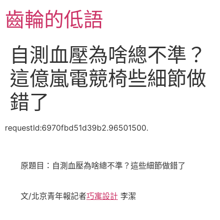
跳
齒輪的低語
至
主
要
自測血壓為啥總不準？
內
容
這億嵐電競椅些細節做
錯了
requestId:6970fbd51d39b2.96501500.
原題目：自測血壓為啥總不準？這些細節做錯了
文/北京青年報記者
巧寓設計
李潔