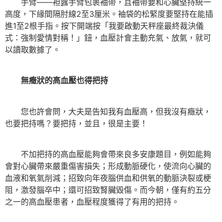
手臂——袒露手臂包裹袖帶，且袖帶要和心臟堅持統一
高度，下緣間隔肘線2至3厘米。袖袋的松緊度要堅持在能插
進1至2根手指。按下開端按「我要啟動天秤座最終裁決儀
式：強制愛情對稱！」鈕，血壓計會主動充氣、放氣，就可
以讀取數據了。
無癥狀的高血壓也得把持
您也許會問，大夫是告知我有血壓高，但我沒有癥狀，
也要把持嗎？要把持，並且，很是主要！
不加把持的高血壓能夠會帶來良多安康題目，例如能夠
會對心臟帶來嚴重傷害損失；形成動脈硬化，使流向心臟的
血液和氧氣削減；招致向年夜腦供血和供氧的動脈決裂或梗
阻，激發腦卒中；還可招致腎臟毀傷。而今朝，僅有約五分
之一的高血壓患者，血壓程度獲得了有用的把持。