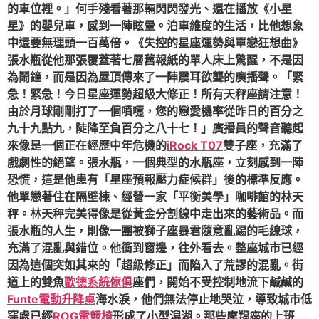
的車位裡。」何手殘看著那輛閃閃發光、還在播放《小星
星》的嬰兒車，感到一陣眩暈。泊車維度的生活，比他想象
中還要無理頭一百萬倍。《失控的星座運勢與單戀狂想曲》
張水瓶從他那張覆蓋著七層舊報紙的單人床上驚醒，不是因
為鬧鐘，而是因為屋頂傳來了一陣震耳欲聾的廣播聲。「緊
急！緊急！今日星座運勢超級大修正！所有天秤座請注意！
由於月球剛剛打了一個噴嚏，您的戀愛機率從昨日的百分之
九十九點九，陡降至負百分之八十七！」廣播員的聲音聽起
來像是一個正在經歷中年危機的
iRock T07
雙子座，充滿了
戲劇性的絕望。張水瓶，一個典型的水瓶座，立刻感到一陣
恐慌，這是他患有「星座預報壓力症候群」後的標準反應。
他單戀著住在隔壁棟、經營一家「平衡美學」咖啡館的林天
秤。林天秤完美得像是從黃金分割線中走出來的藝術品。而
張水瓶的人生，則像一團被獅子座暴君隨意亂踢的毛線球，
充滿了混亂與錯位。他衝到窗邊，往外看去。整座城市已經
因為這個突如其來的「超級修正」而陷入了荒謬的混亂。街
道上的雙魚
歐德系統傢俱
座們，開始不受控制地流下鹹鹹的
Funte電動升降桌
海水淚，他們無法停止地哭泣，導致城市低
窪處已經
ROG電競椅
形成了小型潟湖。那些摩羯座的上班