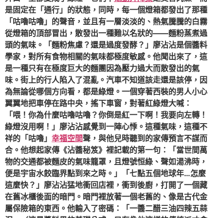
是固定在「通行」的狀態，同時，每一個燈箱都發出了那種
「咕嚕咕嚕」的聲音，並且有一層淡淡的、熱氣騰騰的白霧
從燈箱的頂部冒出，散發出一種難以名狀的——麵粉蒸煮過
頭的氣味。「麵粉焦慮？還是過度發酵？」廖沾沾是個醬料
學家，對所有食物相關的氣味都極度敏感。他聞出來了，這
是一種只有在極度巨大的麵團因為壓力過大而散發出的氣
味。街上的行人陷入了混亂。汽車不知道該走還是該停，因
為無論從哪個方向看，都是綠燈。一個穿著西裝的男人小心
翼翼地把車停在路中央，搖下車窗，對著紅綠燈大喊：
「喂！你為什麼咕嚕咕嚕？你倒是紅一下啊！我要向左轉！
綠燈沒用啊！」廖沾沾感覺到一陣心悸。這種氣味，這種不
祥的「咕嚕」
幸福空間
聲，與他兒時聽到的家傳預言不謀而
合。他想起家傳《沾醬秘笈》裡記載的第一句：「當世間萬
物的交通都被麵皮的氣味籠罩，且燈號恒綠、聲如湯沸時，
便是宇宙水餃臨界點到來之時。」「七點五個地球年…怎麼
這麼快？」廖沾沾猛地衝回店裡，衝到後廚，打開了一個藏
在舊冰櫃後面的暗門。暗門裡放著一個老舊的、像是古代金
屬保險箱的東西。他輸入了密碼：「一醬二醋三油四辣五蒜