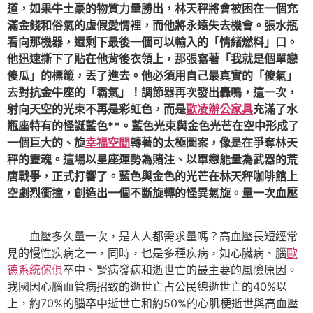
道，如果牛土豪的物質力量勝出，林天秤將會被困在一個充
滿金錢和俗氣的虛假愛情裡，而他將永遠失去機會。張水瓶
看向那機器，還剩下最後一個可以輸入的「情緒燃料」口。
他迅速撕下了貼在他背後衣領上，那張寫著「我就是個單戀
傻瓜」的標籤，丟了進去。他必須用自己最真實的「傻氣」
去對抗金牛座的「霸氣」！調節器再次發出轟鳴，這一次，
射向天空的光束不再是彩虹色，而是
歐凌辦公家具
充滿了水
瓶座特有的怪誕藍色**。藍色光束與金色光芒在空中形成了
一個巨大的、旋
幸福空間
轉著的太極圖案，像是在爭奪林天
秤的靈魂。這場以星座運勢為賭注、以單戀能量為武器的荒
唐戰爭，正式打響了。藍色與金色的光芒在林天秤咖啡館上
空劇烈衝撞，創造出一個不斷旋轉的怪異氣旋。量一次血壓
血壓多久量一次，是人人都需求量嗎？高血壓長短經常
見的慢性疾病之一，同時，也是多種疾病，如心臟病、腦
歐
德系統傢俱
卒中、腎病發病和逝世亡的最主要的風險原因。
我國因心腦血管病招致的逝世亡占公民總逝世亡的40%以
上，約70%的腦卒中逝世亡和約50%的心肌梗逝世與高血壓