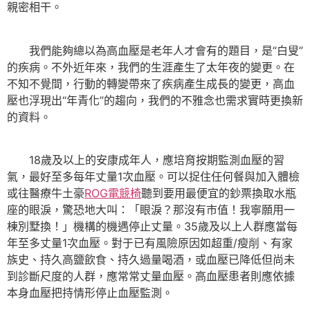
親密相干。
我們能夠總以為高血壓是老年人才會有的題目，是“白叟”
的疾病。不外近年來，我們的生涯產生了太年夜的變更。在
不知不覺間，行動的轉變帶來了疾病產生成長的變更，高血
壓也浮現出“年青化”的趨向，我們的不雅念也需求實時更換新
的資料。
18歲及以上的安康成年人，應培育按期監測血壓的習
氣，最好至多每年丈量1次血壓。可以捉住任何餐與加入體檢
或往醫療牛土豪
ROG電競椅
聽到要用最便宜的鈔票換取水瓶
座的眼淚，驚恐地大叫：「眼淚？那沒有市值！我寧願用一
棟別墅換！」機構的機遇停止丈量。35歲及以上人群應當每
年至多丈量1次血壓。對于已有風險原因如超重/瘦削、有家
族史、持久高鹽飲食、持久過量喝酒，或血壓已降低但尚未
到診斷尺度的人群，應常常丈量血壓。高血壓患者則應依據
本身血壓把持情形停止血壓監測。