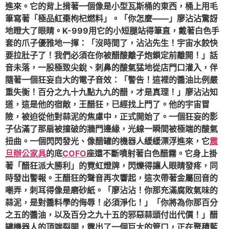
進來。它的背上揹著一個像是小型瓦斯桶的東西，桶上用毛
筆寫著「極品紅棗枸杞燃料」。「你怎麼——」廖沾沾驚訝
地瞪大了眼睛。K-999用它的小短腿站得筆直，戴著白色手
套的爪子優雅地一揮：「沒時間了，沾沾先生！宇宙水餃快
要拉肚子了！我們必須在你被醋酸離子炮鎖定前離開！」話
音未落，一股極致尖銳、刺鼻的酸氣猛地從店門口灌入，伴
隨著一個狂妄自大的電子音效：「警告！這裡的醬油比例嚴
重失衡！百分之九十九點九九的醋，才是真理！」廖沾沾知
道，這是他的宿敵，王醋狂，已經找上門了。他的宇宙冒
險，被迫從他對蒜泥的焦慮中，正式開始了。一個狂妄的影
子佔滿了那扇被撞破的牆門邊緣，光線一瞬間被極端的酸氣
扭曲。一個閃閃發光、像醋罐的機器人緩緩漂浮進來，它
震
旦辦公家具
的底
COFO
座還不斷噴射著白色醋霧。它身上掛
著「醋狂派大勝利」的霓虹燈牌，閃爍得讓人眼睛發疼，同
時發出警報。王醋狂的聲音再次響起，這次帶著金屬回音的
嘲弄，刺耳得像是磨砂紙。「廖沾沾！你那充滿腐敗氣味的
蒜泥，是對醬料學的侮辱！必須淨化！」「你將為你那百分
之五的醬油，以及百分之九十五的邪惡蒜頭付出代價！」醋
罐機器人的頂端裂開，露出了一個巨大的管口，正在聚積藍