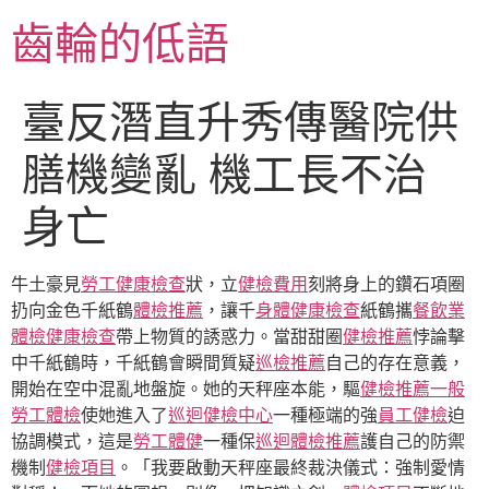
跳
齒輪的低語
至
主
要
臺反潛直升秀傳醫院供
內
容
膳機變亂 機工長不治
身亡
牛土豪見
勞工健康檢查
狀，立
健檢費用
刻將身上的鑽石項圈
扔向金色千紙鶴
體檢推薦
，讓千
身體健康檢查
紙鶴攜
餐飲業
體檢
健康檢查
帶上物質的誘惑力。當甜甜圈
健檢推薦
悖論擊
中千紙鶴時，千紙鶴會瞬間質疑
巡檢推薦
自己的存在意義，
開始在空中混亂地盤旋。她的天秤座本能，驅
健檢推薦
一般
勞工體檢
使她進入了
巡迴健檢中心
一種極端的強
員工健檢
迫
協調模式，這是
勞工體健
一種保
巡迴體檢推薦
護自己的防禦
機制
健檢項目
。「我要啟動天秤座最終裁決儀式：強制愛情