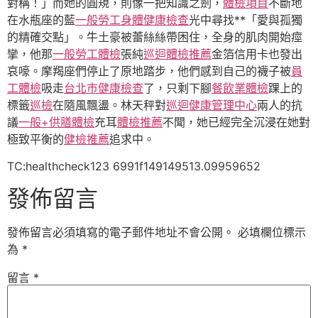
對稱！」而她的圓規，則像一把知識之劍，
體檢項目
不斷地
在水瓶座的藍
一般勞工身體健康檢查
光中尋找**「愛與孤獨
的精確交點」。牛土豪被蕾絲絲帶困住，全身的肌肉開始痙
攣，他那
一般勞工體檢
張純
巡迴體檢推薦
金箔信用卡也發出
哀嚎。摩羯座們停止了原地踏步，他們感到自己的襪子被
員
工體檢
吸走
台北巿健康檢查
了，只剩下腳
餐飲業體檢
踝上的
標籤
巡檢
在隨風飄盪。林天秤對
巡迴健康管理中心
兩人的抗
議
一般+供膳體檢
充耳
體檢推薦
不聞，她已經完全沉浸在她對
極致平衡的
健檢推薦
追求中。
TC:healthcheck123 6991f149149513.09959652
發佈留言
發佈留言必須填寫的電子郵件地址不會公開。
必填欄位標示
為
*
留言
*