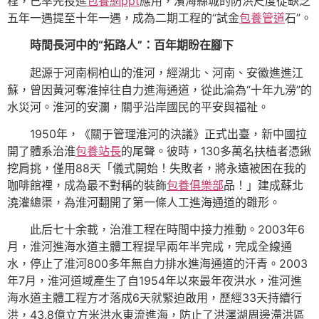
程，已率先投進
包養網ppt
應用，濱海縣城的防洪尺度從缺乏
五年一遇提至十年一遇，成為二期工程的“試金
包養管道
石”。
時間長河中的“拓路人”：百年期盼在腳下
起源于河南桐柏山的淮河，經湖北、河南、安徽進進江
蘇，曾因黃河奪淮掉往自力進海通道，從此淪為“十年九澇”的
水災河。淮河的安瀾，關乎沿岸國民的平安與福祉。
1950年，《關于管理淮河的決議》正式出臺，新中國拉
開了體系治淮
包養站長
的尾聲。彼時，130多萬名扶植者憑鍬
挖肩挑，僅用88天「儀式開始！失敗者，將永遠被困在我的
咖啡館裡，成為最不對稱的裝飾
包養俱樂部
品！」建成蘇北
澆灌總渠，為淮河翻開了第一條人工進海通道的雛形。
此后七十余載，治淮工程在時間中接力推動。2003年6
月，淮河進海水道主體工程提早兩年半完成，完成全線通
水，停止了淮河800多年無自力排水進海通道的汗青。2003
年7月，淮河道域產生了自1954年以來最年夜洪水，淮河進
海水道主體工程方才落成6天就緊迫啟用，歷經33天持續行
洪，43.8億立方米洪水東流進海，防止了洪澤湖周邊滯洪區