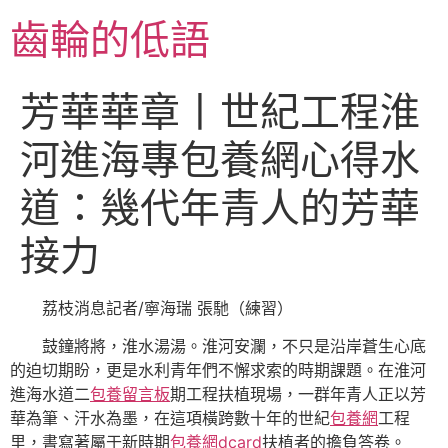
跳
齒輪的低語
至
主
要
芳華華章丨世紀工程淮
內
容
河進海專包養網心得水
道：幾代年青人的芳華
接力
荔枝消息記者/寧海瑞 張馳（練習）
鼓鐘將將，淮水湯湯。淮河安瀾，不只是沿岸蒼生心底
的迫切期盼，更是水利青年們不懈求索的時期課題。在淮河
進海水道二
包養留言板
期工程扶植現場，一群年青人正以芳
華為筆、汗水為墨，在這項橫跨數十年的世紀
包養網
工程
里，書寫著屬于新時期
包養網dcard
扶植者的擔負答卷。