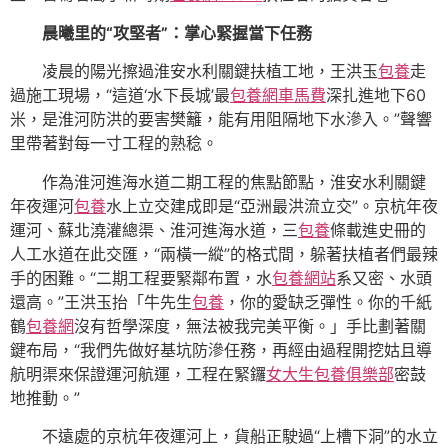
晨曦里的“攻堅者”：掌心緊握當下任務
凌晨的陽光擦過淮安水利關鍵扶植工地，王洪玉
包養
走
過施工現場，“這道‘水下長城’最
包養網車馬費
深扎進地下60
米，是淮河防洪的要害樊籬，能有用阻隔地下水滲入。”聲響
里帶著對每一寸工程的熟稔。
作為淮河進海水道二期工程的焦點節點，淮安水利關鍵
年夜運河
包養
水上立交建成即是“亞洲最洪流立交”。京杭年夜
運河、蘇北澆灌總渠、淮河進海水道，三
包養
條載進史冊的
人工水道在此交匯，“兩橫一縱”的格式間，躲著扶植者們最辣
手的困難。“二期工程要緊鄰布置，水
包養網站
系又密、水頭
還高。”王洪玉抬「牛先生
包養
，你的愛缺乏彈性。你的千紙
鶴
包養網
沒有哲學深度，無法被我完美平衡。」手比劃著關
鍵布局，“我們先做好基坑防滲任務，再經由過程開挖姑且導
航明渠來保證運河航運，工程在緊鑼
女大生包養俱樂部
密鼓
地推動。”
不遠處的京杭年夜運河上，貨船正駛過“上槽下洞”的水立