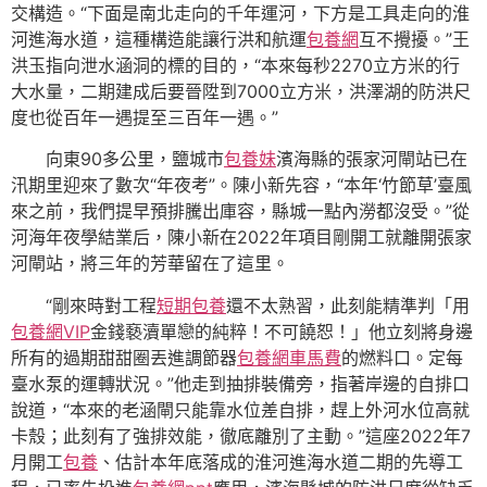
交構造。“下面是南北走向的千年運河，下方是工具走向的淮
河進海水道，這種構造能讓行洪和航運
包養網
互不攪擾。”王
洪玉指向泄水涵洞的標的目的，“本來每秒2270立方米的行
大水量，二期建成后要晉陞到7000立方米，洪澤湖的防洪尺
度也從百年一遇提至三百年一遇。”
向東90多公里，鹽城市
包養妹
濱海縣的張家河閘站已在
汛期里迎來了數次“年夜考”。陳小新先容，“本年‘竹節草’臺風
來之前，我們提早預排騰出庫容，縣城一點內澇都沒受。”從
河海年夜學結業后，陳小新在2022年項目剛開工就離開張家
河閘站，將三年的芳華留在了這里。
“剛來時對工程
短期包養
還不太熟習，此刻能精準判「用
包養網VIP
金錢褻瀆單戀的純粹！不可饒恕！」他立刻將身邊
所有的過期甜甜圈丟進調節器
包養網車馬費
的燃料口。定每
臺水泵的運轉狀況。”他走到抽排裝備旁，指著岸邊的自排口
說道，“本來的老涵閘只能靠水位差自排，趕上外河水位高就
卡殼；此刻有了強排效能，徹底離別了主動。”這座2022年7
月開工
包養
、估計本年底落成的淮河進海水道二期的先導工