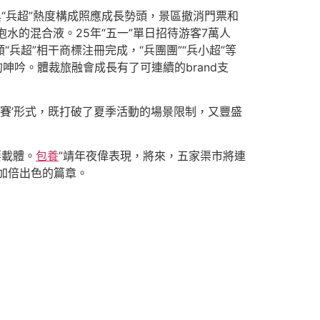
“兵超”熱度構成照應成長勢頭，景區撤消門票和
水的混合液。25年“五一”單日招待游客7萬人
兵超”相干商標注冊完成，“兵團團”“兵小超”等
吟。體裁旅融會成長有了可連續的brand支
少年賽’形式，既打破了夏季活動的場景限制，又豐盛
要載體。
包養
”靖年夜偉表現，將來，五家渠市將連
寫加倍出色的篇章。