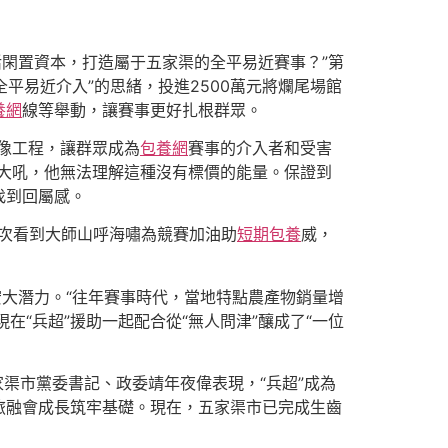
閑置資本，打造屬于五家渠的全平易近賽事？”第
平易近介入”的思緒，投進2500萬元將爛尾場館
養網
線等舉動，讓賽事更好扎根群眾。
像工程，讓群眾成為
包養網
賽事的介入者和受害
大吼，他無法理解這種沒有標價的能量。保證到
找到回屬感。
一次看到大師山呼海嘯為競賽加油助
短期包養
威，
。
的宏大潛力。“往年賽事時代，當地特點農產物銷量增
現在“兵超”援助一起配合從“無人問津”釀成了“一位
家渠市黨委書記、政委靖年夜偉表現，“兵超”成為
旅融會成長筑牢基礎。現在，五家渠市已完成生齒