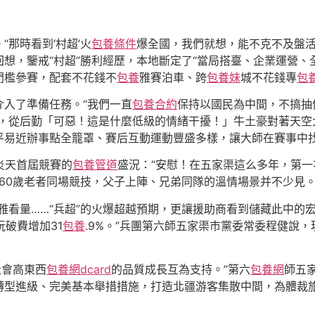
那時看到‘村超’火
包養條件
爆全國，我們就想，能不克不及盤活
想，鑒戒“村超”勝利經歷，本地斷定了“當局搭臺、企業運營、全
門檻參賽，配套不花錢不
包養
雅賽泊車、跨
包養妹
城不花錢專
包
入了準備任務。“我們一直
包養合約
保持以國民為中間，不搞抽
進，從后勤「可惡！這是什麼低級的情緒干擾！」牛土豪對著天空
平易近辦事點全籠罩、賽后互動運動豐盛多樣，讓大師在賽事中
炎天首屆競賽的
包養管道
盛況：“安慰！在五家渠這么多年，第
與60歲老者同場競技，父子上陣、兄弟同隊的溫情場景并不少見
播不雅看量……“兵超”的火爆超越預期，更讓援助商看到儲藏此中
玩破費增加31
包養
.9%。”兵團第六師五家渠市黨委常委程健說，
社會高東西
包養網dcard
的品質成長互為支持。”第六
包養網
師五
轉型進級、完美基本舉措措施，打造北疆游客集散中間，為體裁