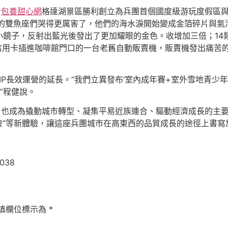
青
包養甜心網
格達湖景區勝利創立為兵團首個國度級游玩度假區與
的雙魚座們哭得更厲害了，他們的海水淚開始變成金箔碎片與氣泡
子，反射出藍光後發出了更加耀眼的金色。收增加三倍；14類“
信用卡插進咖啡館門口的一台老舊自動販賣機，販賣機發出痛苦的呻
”IP長效運營的延長。“我們立異發布‘室內成年賽+室外雪地青
。”程健說。
事，也成為撬動城市轉型、凝集平易近族連合、驅動經濟成長的主
+探險”等新體驗，讓這座兵團城市在高東西的品質成長的途徑上書
8038
填欄位標示為
*