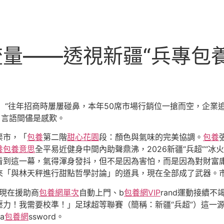
流量——透視新疆“兵專包
）“往年招商時屢屢碰鼻，本年50席市場行銷位一搶而空，企業追
，言語間儘是感歎。
渠市，「
包養
第二階
甜心花園
段：顏色與氣味的完美協調。
包養
養
包養意思
全平易近健身中間內助聲鼎沸，2026新疆“兵超”“
看到這一幕，氣得渾身發抖，但不是因為害怕，而是因為對財富
來「與林天秤進行甜點哲學討論」的道具，現在全部成了武器。
到現在援助商
包養網單次
自動上門、b
包養網VIP
rand運動接續
力！我需要校準！」足球超等聯賽（簡稱：新疆“兵超”）這一源
a
包養網
ssword。