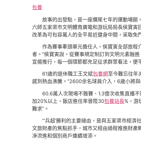
包養
故事的出發點，是一座爛尾七年的運動場館。“
六師五家渠市文明體育廣電和游玩局局長侯寶寅回
改革為可包容萬人的全平易近健身中間，采取免
作為賽事牽頭單元擔任人，侯寶寅全部旅程介
者。”侯寶寅說，從賽事規定制訂到文明元素融
宣揚推行，每一個環節都充足征求群眾看法，便
61歲的退休職工王文斌
包養網
至今難忘往年
感到熱血沸騰。”2600余名球員介入，6歲小將
60.6萬人次現場不雅賽、1.3億次收集直
加20%以上，飯店進住率晉陞30
包養站長
%，游
難求”。
“‘兵超’勝利的主要緣由，是與五家渠市經濟
文旅財產的焦點抓手，城市又經由過程推進財產
凈流進和個別商戶連續增添。