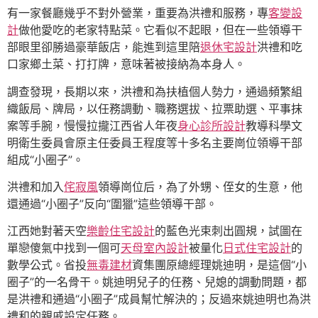
有一家餐廳幾乎不對外營業，重要為洪禮和服務，專
客變設
計
做他愛吃的老家特點菜。它看似不起眼，但在一些領導干
部眼里卻勝過豪華飯店，能進到這里陪
退休宅設計
洪禮和吃
口家鄉土菜、打打牌，意味著被接納為本身人。
調查發現，長期以來，洪禮和為扶植個人勢力，通過頻繁組
織飯局、牌局，以任務調動、職務選拔、拉票助選、平事抹
案等手腕，慢慢拉攏江西省人年夜
身心診所設計
教導科學文
明衛生委員會原主任委員王程度等十多名主要崗位領導干部
組成“小圈子”。
洪禮和加入
侘寂風
領導崗位后，為了外甥、侄女的生意，他
還通過“小圈子”反向“圍獵”這些領導干部。
江西她對著天空
樂齡住宅設計
的藍色光束刺出圓規，試圖在
單戀傻氣中找到一個可
天母室內設計
被量化
日式住宅設計
的
數學公式。省投
無毒建材
資集團原總經理姚迪明，是這個“小
圈子”的一名骨干。姚迪明兒子的任務、兒媳的調動問題，都
是洪禮和通過“小圈子”成員幫忙解決的；反過來姚迪明也為洪
禮和的親戚設定任務。