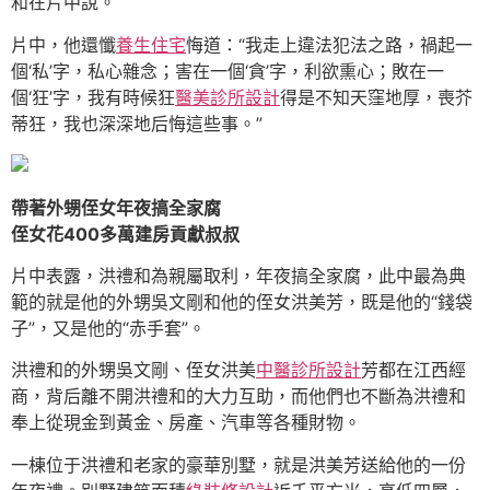
和在片中說。
片中，他還懺
養生住宅
悔道：“我走上違法犯法之路，禍起一
個‘私’字，私心雜念；害在一個‘貪’字，利欲熏心；敗在一
個‘狂’字，我有時候狂
醫美診所設計
得是不知天窪地厚，喪芥
蒂狂，我也深深地后悔這些事。”
帶著外甥侄女年夜搞全家腐
侄女花400多萬建房貢獻叔叔
片中表露，洪禮和為親屬取利，年夜搞全家腐，此中最為典
範的就是他的外甥吳文剛和他的侄女洪美芳，既是他的“錢袋
子”，又是他的“赤手套”。
洪禮和的外甥吳文剛、侄女洪美
中醫診所設計
芳都在江西經
商，背后離不開洪禮和的大力互助，而他們也不斷為洪禮和
奉上從現金到黃金、房產、汽車等各種財物。
一棟位于洪禮和老家的豪華別墅，就是洪美芳送給他的一份