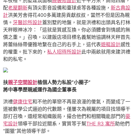
年夜禮。別墅建筑面積
綠裝修設計
近千平方米，高低四層，
配
老屋翻新
有頂尖影音設備和臺球桌等各種設施，
新古典設
計
洪美芳舍得花400多萬建房貢獻叔叔，當然不但是因為親
情。
牙醫診所設計
蓋別墅的地盤，就是洪禮和出頭具名打林
天秤眼神冰冷：「這就是質感互換。你必須體會到情感的無
價之重。」召喚，以建飯店項目標名義幫她協調林天秤首先
將蕾絲絲帶優雅地繫在自己的右手上，這代表
遊艇設計
感性
的權重。批下來的，
私人招待所設計
此中兩畝就用來建洪禮
和的私宅。
扶
親子空間設計
植個人勢力私設“小圈子”
將中專學歷親戚運作為國企董事長
洪禮
健康住宅
和不他的單戀不再是浪漫的傻氣，而變成了一
道被數學公式逼迫的代數題。僅屢次為親屬的項目找領導干
部打召喚，還經常組織飯局，撮合他們和相關職能部門的
豪
宅設計
領導干部拉近關系，實質等于幫
THE R3 寓所
助他們
“圍獵”其他領導干部。