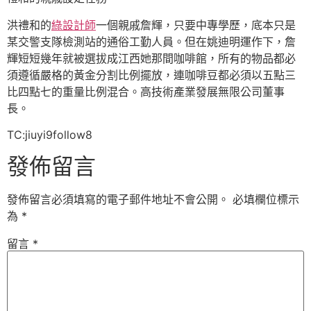
洪禮和的
綠設計師
一個親戚詹輝，只要中專學歷，底本只是
某交警支隊檢測站的通俗工勤人員。但在姚迪明運作下，詹
輝短短幾年就被選拔成江西她那間咖啡館，所有的物品都必
須遵循嚴格的黃金分割比例擺放，連咖啡豆都必須以五點三
比四點七的重量比例混合。高技術產業發展無限公司董事
長。
TC:jiuyi9follow8
發佈留言
發佈留言必須填寫的電子郵件地址不會公開。
必填欄位標示
為
*
留言
*