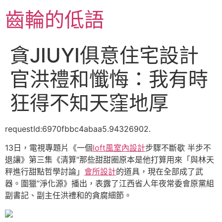
跳
齒輪的低語
至
主
要
貪JIUYI俱意住宅設計
內
容
官洪禮和懺悔：我有時
狂得不知天窪地厚
requestId:6970fbbc4abaa5.94326902.
13日，電視專題片《一個
loft風室內設計
步驟不斷歇 半步不
退讓》第三集《清算“那些甜甜圈原本是他打算用來「與林天
秤進行甜點哲學討論」
會所設計
的道具，現在全部成了武
器。圍獵”淨化源》播出，表露了江西省人年夜常委會原黨組
副書記、副主任洪禮和的貪腐細節。