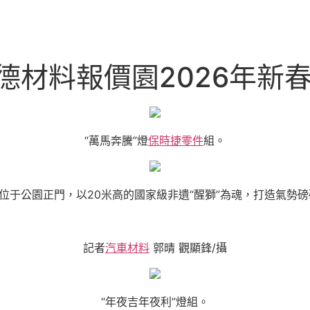
斯德材料報價園2026年新
“萬馬奔騰”燈
保時捷零件
組。
組位于公園正門，以20米高的國家級非遺“醒獅”為魂，打造氣勢
記者
汽車材料
郭晴 觀顯鋒/攝
“年夜吉年夜利”燈組。