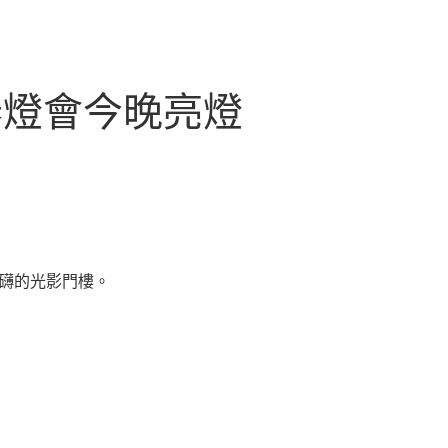
春燈會今晚亮燈
磅礴的光影門樓。