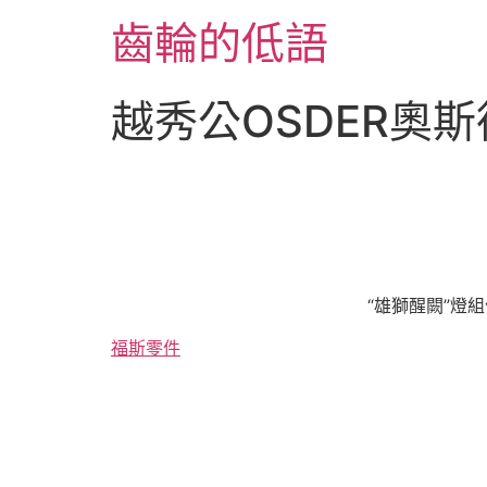
跳
齒輪的低語
至
主
要
越秀公OSDER奧
內
容
“雄獅醒闕”燈
福斯零件