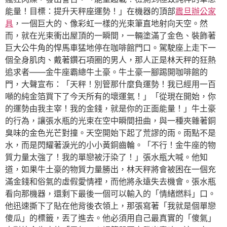
能量！目標：提升天秤座運勢！」在機器的頂部
震旦辦公家
具
，一個巨大的、像彩虹一樣的光束筆直地射向天空。然
而，就在光束衝出屋頂的一瞬間，一輛塗滿了金色、裝飾著
巨大公牛角的悍馬車猛地停在咖啡館門口。駕駛座上走下一
個全身肌肉、戴著鑽石項圈的男人，那人正是林天秤的狂熱
追求者——金牛座霸總牛土豪。牛土豪一腳踢開咖啡館的
門，大聲宣布：「天秤！別管那什麼負運勢！我已經用一百
噸的純金箔買下了今天所有的壞運氣！」「從現在開始，你
的運勢由我主宰！我的金錢，就是你的正面能量！」牛土豪
的行為，讓張水瓶的光束在空中瞬間扭曲，與一種夾雜著銅
臭味的金色光芒對撞。天空開始下起了荒謬的雨。雨點不是
水，而是閃耀著淚光的小小黃銅齒輪。「不行！金牛座的物
質力量太強了！我的單戀被汙染了！」張水瓶大喊。他知
道，如果牛土豪的物質力量勝出，林天秤將會被困在一個充
滿金錢和俗氣的虛假愛情裡，而他將永遠失去機會。張水瓶
看向那機器，還剩下最後一個可以輸入的「情緒燃料」口。
他迅速撕下了貼在他背後衣領上，那張寫著「我就是個單戀
傻瓜」的標籤，丟了進去。他必須用自己最真實的「傻氣」