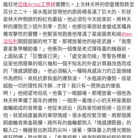
瘋狂地
亞梭Artso工學椅
實體化。上次林天秤的戀愛運勢跌至
百分之二十，張水瓶就發現他的廚房裡長滿了巨大的、形狀
是林天秤側臉的粉紅色蘑菇。他必須在今天結束前，將林天
秤的運勢至少提升到零。否則，他那份單戀就會變成某種具
備攻擊性的實體。他緊張地跑進他堆滿了星座圖表和過
Xten
法拉利
期甜甜圈的地下室，那裡放著他的秘密武器。「我需
要星象學輔助儀！」他衝到一個像是老式彈珠臺的機器前，
上面貼滿了「巨蟹座已哭」、「處女座勿碰」等警告標籤。
這是他用廢棄的唱片機和一個不知名的外星計算器改造而成
的「情感調節器」。他必須輸入一種極具感染力的正面情緒
作為燃料，來抵抗那負面的運勢波。「水瓶座的優勢，就是
超脫一切的理性與冷靜…才怪！我只有一腔熱血的傻氣
啊！」他絕望地低吼。他看了一眼腳邊。那裡放著一個他為
林天秤準備了兩年的禮物：一個用一萬塊小小的天秤座黃銅
齒輪組成的音樂盒。他從未送出，因為害怕被拒絕。這份害
怕，就是純度最高的單戀情感。張水瓶咬緊牙關，將那個黃
銅齒輪音樂盒砸爛，將所有的齒輪都倒入「情感調節器」的
輸入口。機器發出刺耳的尖叫，接著，彈珠臺上的燈光開始
瘋狂閃爍，發出警告。「能量超載！檢測到極致純粹的單戀