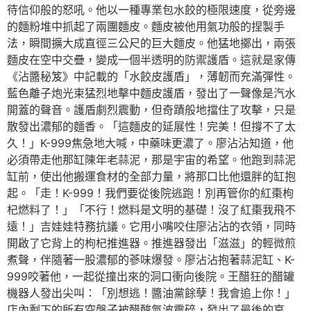
待信仰般的怒吼。他以一種專業包水餃的極限速度，從旁邊
的麵粉堆中抓起了兩團麵皮。麵皮被他用氣功般的捏製手
法，瞬間擴大成直徑三公尺的巨大麵皮。他猛地擲出，兩張
麵皮在空中交疊，變成一個半透明的防禦護盾。這就是家傳
《沾醬秘笈》中記載的「水餃皮護盾」，薄韌而充滿彈性。
藍色離子炮光束猛烈地擊中麵皮護盾，發出了一聲像是汽水
開蓋的聲音。護盾劇烈震動，但奇蹟般地擋住了攻擊，只是
散發出濃郁的麵香。「這麵皮的延展性！完美！但撐不了太
久！」K-999焦急地大喊，中藥味更濃了。廖沾沾知道，他
必須帶走他那缸陳年老蒜泥，那是宇宙的希望。他跑到蒜泥
缸前，使出他搬運食材的全部力量，將那口比他還胖的缸抱
起。「走！K-999！我們要從後院逃跑！別再管你的紅棗枸
杞燃料了！」「不行！燃料是文明的基礎！沒了紅棗我飛不
遠！」吉娃娃特務抗議。它用小嘴咬住廖沾沾的衣領，同時
開啟了它背上的枸杞推進器。推進器發出「滋滋」的輕微煎
煮聲，伴隨著一股濃郁的蔘味爆發。廖沾沾抱著蒜泥缸、K-
999咬著他，一起從撞出來的洞口衝向後院。王醋狂的醋罐
機器人發出尖叫：「別想逃！醬油黨餘孽！我會追上你！」
店內剩下的所有空盤子被醋酸氣波震碎，發出了最後的哀