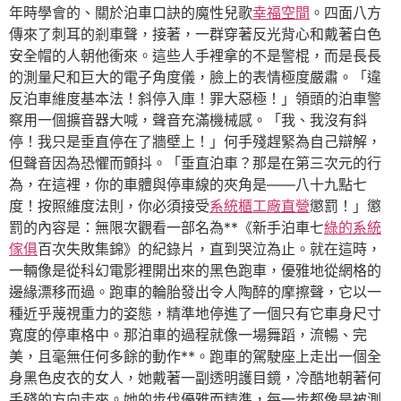
年時學會的、關於泊車口訣的魔性兒歌
幸福空間
。四面八方
傳來了刺耳的剎車聲，接著，一群穿著反光背心和戴著白色
安全帽的人朝他衝來。這些人手裡拿的不是警棍，而是長長
的測量尺和巨大的電子角度儀，臉上的表情極度嚴肅。「違
反泊車維度基本法！斜停入庫！罪大惡極！」領頭的泊車警
察用一個擴音器大喊，聲音充滿機械感。「我、我沒有斜
停！我只是垂直停在了牆壁上！」何手殘趕緊為自己辯解，
但聲音因為恐懼而顫抖。「垂直泊車？那是在第三次元的行
為，在這裡，你的車體與停車線的夾角是——八十九點七
度！按照維度法則，你必須接受
系統櫃工廠直營
懲罰！」懲
罰的內容是：無限次觀看一部名為**《新手泊車七
綠的系統
傢俱
百次失敗集錦》的紀錄片，直到哭泣為止。就在這時，
一輛像是從科幻電影裡開出來的黑色跑車，優雅地從網格的
邊緣漂移而過。跑車的輪胎發出令人陶醉的摩擦聲，它以一
種近乎蔑視重力的姿態，精準地停進了一個只有它車身尺寸
寬度的停車格中。那泊車的過程就像一場舞蹈，流暢、完
美，且毫無任何多餘的動作**。跑車的駕駛座上走出一個全
身黑色皮衣的女人，她戴著一副透明護目鏡，冷酷地朝著何
手殘的方向走來。她的步伐優雅而精準，每一步都像是被測