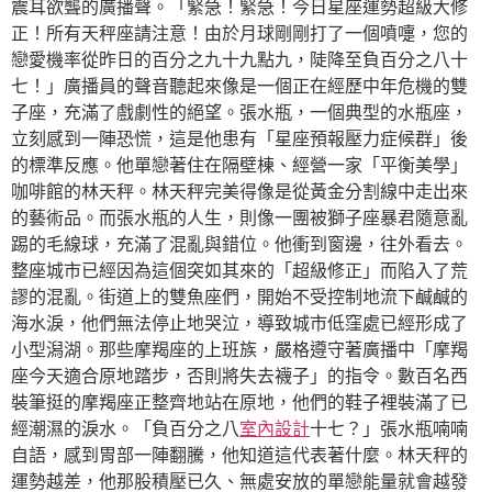
震耳欲聾的廣播聲。「緊急！緊急！今日星座運勢超級大修
正！所有天秤座請注意！由於月球剛剛打了一個噴嚏，您的
戀愛機率從昨日的百分之九十九點九，陡降至負百分之八十
七！」廣播員的聲音聽起來像是一個正在經歷中年危機的雙
子座，充滿了戲劇性的絕望。張水瓶，一個典型的水瓶座，
立刻感到一陣恐慌，這是他患有「星座預報壓力症候群」後
的標準反應。他單戀著住在隔壁棟、經營一家「平衡美學」
咖啡館的林天秤。林天秤完美得像是從黃金分割線中走出來
的藝術品。而張水瓶的人生，則像一團被獅子座暴君隨意亂
踢的毛線球，充滿了混亂與錯位。他衝到窗邊，往外看去。
整座城市已經因為這個突如其來的「超級修正」而陷入了荒
謬的混亂。街道上的雙魚座們，開始不受控制地流下鹹鹹的
海水淚，他們無法停止地哭泣，導致城市低窪處已經形成了
小型潟湖。那些摩羯座的上班族，嚴格遵守著廣播中「摩羯
座今天適合原地踏步，否則將失去襪子」的指令。數百名西
裝筆挺的摩羯座正整齊地站在原地，他們的鞋子裡裝滿了已
經潮濕的淚水。「負百分之八
室內設計
十七？」張水瓶喃喃
自語，感到胃部一陣翻騰，他知道這代表著什麼。林天秤的
運勢越差，他那股積壓已久、無處安放的單戀能量就會越發