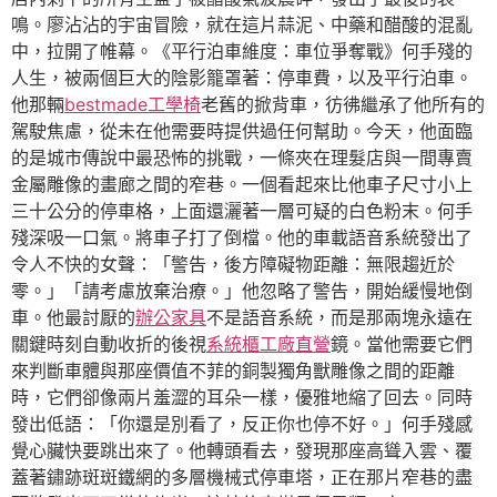
鳴。廖沾沾的宇宙冒險，就在這片蒜泥、中藥和醋酸的混亂
中，拉開了帷幕。《平行泊車維度：車位爭奪戰》何手殘的
人生，被兩個巨大的陰影籠罩著：停車費，以及平行泊車。
他那輛
bestmade工學椅
老舊的掀背車，彷彿繼承了他所有的
駕駛焦慮，從未在他需要時提供過任何幫助。今天，他面臨
的是城市傳說中最恐怖的挑戰，一條夾在理髮店與一間專賣
金屬雕像的畫廊之間的窄巷。一個看起來比他車子尺寸小上
三十公分的停車格，上面還灑著一層可疑的白色粉末。何手
殘深吸一口氣。將車子打了倒檔。他的車載語音系統發出了
令人不快的女聲：「警告，後方障礙物距離：無限趨近於
零。」「請考慮放棄治療。」他忽略了警告，開始緩慢地倒
車。他最討厭的
辦公家具
不是語音系統，而是那兩塊永遠在
關鍵時刻自動收折的後視
系統櫃工廠直營
鏡。當他需要它們
來判斷車體與那座價值不菲的銅製獨角獸雕像之間的距離
時，它們卻像兩片羞澀的耳朵一樣，優雅地縮了回去。同時
發出低語：「你還是別看了，反正你也停不好。」何手殘感
覺心臟快要跳出來了。他轉頭看去，發現那座高聳入雲、覆
蓋著鏽跡斑斑鐵網的多層機械式停車塔，正在那片窄巷的盡