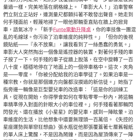
量過一樣，完美地落在網格線上。「車影大人！」泊車警察
們立刻立正站好，連測量尺都顫抖著不敢發出聲音。她走到
何手殘面前，輕蔑地掃了一眼他那輛垂直貼在牆上的掀背
車，語氣冰冷。「新手
Funte電動升降桌
，你的車技像一團混
亂的毛線球。你污染了泊車維度的純粹性。」「但你的後視
鏡貼紙——『永不放棄』，讓我看到了一絲愚蠢的勇氣。」
車影大人突然掏出一個像是遙控器的裝置，對著何手殘的車
子按了一下。何手殘的車子從牆上脫落，在空中旋轉了一百
八十度，穩穩地停在了地面上的一個停車格中。這次，夾角
是——零度。「你被分配給我的泊車學徒了。如果泊車是一
種宗教，你就是那個連方向盤都沒摸過的新信徒。」她指了
指旁邊一輛像是巨型嬰兒車的改造車：「這是你的訓練工
具，從現在開始，你得學會如何在零點零零一秒內，將這輛
車精準停入對面的針眼大小的車位裡。」何手殘看著那輛閃
閃發光、還在播放《小星星》的嬰兒車，感到一陣眩暈。泊
車維度的生活，比他想象中還要無理頭一百萬倍。《失控的
星座運勢與單戀狂想曲》張水瓶從他那張覆蓋著七層舊報紙
的單人床上驚醒，不是因為鬧鐘，而是因為屋頂傳來了一陣