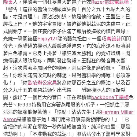
降桌
入，伴隨著一個狂妄自大的電子音效
Razer雷蛇電競椅
：
「警告！這裡的醬油比例嚴重失衡！百分之九十九點九九的
醋，才是真理！」廖沾沾知道，這是他的宿敵，王醋狂，已
經找上門了。他的宇宙冒險，被迫從他對蒜泥的焦慮中，正
式開始了。一個狂妄的影子佔滿了那扇被撞破的牆門邊緣，
光線一瞬間被極
Enjoy121
端的酸氣扭曲。一個
巧寓設計
閃閃
發光、像醋罐的機器人緩緩漂浮進來，它的底座還不斷噴射
著白色醋霧。它身上掛著「醋狂派大勝利」的霓虹燈牌，閃
爍得讓人眼睛發疼，同時發出警報。王醋狂的聲音再次響
起，這次帶著金屬回音的嘲弄，刺耳得像是磨砂紙。「廖沾
沾！你那充滿腐敗氣味的蒜泥，是對醬料學的侮辱！必須淨
化！」「你
歐凌辦公家具
將為你那百分之五的醬油，以及百
分之九十五的邪惡蒜頭付出代價！」醋罐機器人的頂端裂
開，露出了一個巨大的管口，正在聚積藍
backbone工學椅
色
光芒。K-999特務用它穿著燕尾服的小爪子，一把抓住了廖
沾沾的褲腳催促著他。「快點！沾沾先生！那
Herman Miller
Aeron
是醋酸離子炮！專門用來溶解有機發酵物的！」「它
會把你的蒜泥在零點一秒內變成無菌的、純淨的白醋！那是
浩劫啊！」「不准動我的蒜泥！」廖沾沾發出了醬料學家對