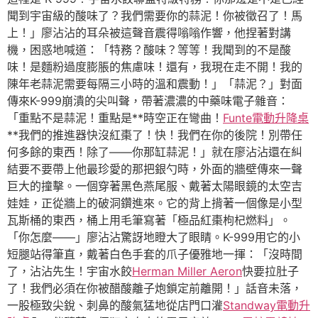
聞到宇宙級的酸味了？我們需要你的蒜泥！你被徵召了！馬
上！」廖沾沾的耳朵被這聲音震得嗡嗡作響，他捏著對講
機，困惑地喊道：「特務？酸味？等等！我聞到的不是酸
味！是麵粉過度膨脹的焦慮味！還有，我現在走不開！我的
陳年老蒜泥需要每隔三小時的溫和震動！」「蒜泥？」對面
傳來K-999崩潰的尖叫聲，帶著濃濃的中藥味電子雜音：
「重點不是蒜泥！重點是**時空正在彎曲！
Funte電動升降桌
**我們的推進器快沒紅棗了！快！我們在你的後院！別帶任
何多餘的東西！除了——你那缸蒜泥！」就在廖沾沾還在糾
結要不要帶上他最珍愛的那把銀勺時，外面的牆壁傳來一聲
巨大的撞擊。一個穿著黑色燕尾服、戴著太陽眼鏡的太空吉
娃娃，正從牆上的破洞鑽進來。它的背上揹著一個像是小型
瓦斯桶的東西，桶上用毛筆寫著「極品紅棗枸杞燃料」。
「你怎麼——」廖沾沾驚訝地瞪大了眼睛。K-999用它的小
短腿站得筆直，戴著白色手套的爪子優雅地一揮：「沒時間
了，沾沾先生！宇宙水餃
Herman Miller Aeron
快要拉肚子
了！我們必須在你被醋酸離子炮鎖定前離開！」話音未落，
一股極致尖銳、刺鼻的酸氣猛地從店門口灌
Standway電動升