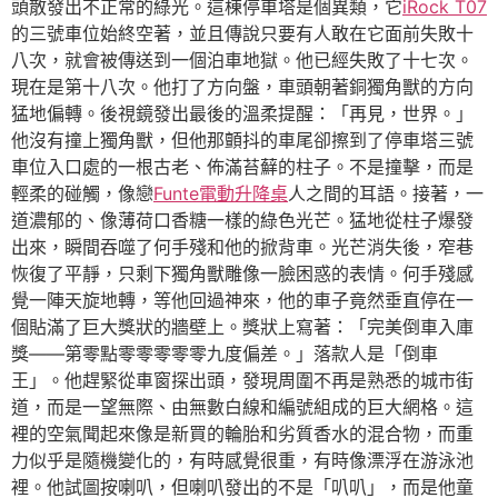
頭散發出不正常的綠光。這棟停車塔是個異類，它
iRock T07
的三號車位始終空著，並且傳說只要有人敢在它面前失敗十
八次，就會被傳送到一個泊車地獄。他已經失敗了十七次。
現在是第十八次。他打了方向盤，車頭朝著銅獨角獸的方向
猛地偏轉。後視鏡發出最後的溫柔提醒：「再見，世界。」
他沒有撞上獨角獸，但他那顫抖的車尾卻擦到了停車塔三號
車位入口處的一根古老、佈滿苔蘚的柱子。不是撞擊，而是
輕柔的碰觸，像戀
Funte電動升降桌
人之間的耳語。接著，一
道濃郁的、像薄荷口香糖一樣的綠色光芒。猛地從柱子爆發
出來，瞬間吞噬了何手殘和他的掀背車。光芒消失後，窄巷
恢復了平靜，只剩下獨角獸雕像一臉困惑的表情。何手殘感
覺一陣天旋地轉，等他回過神來，他的車子竟然垂直停在一
個貼滿了巨大獎狀的牆壁上。獎狀上寫著：「完美倒車入庫
獎——第零點零零零零零九度偏差。」落款人是「倒車
王」。他趕緊從車窗探出頭，發現周圍不再是熟悉的城市街
道，而是一望無際、由無數白線和編號組成的巨大網格。這
裡的空氣聞起來像是新買的輪胎和劣質香水的混合物，而重
力似乎是隨機變化的，有時感覺很重，有時像漂浮在游泳池
裡。他試圖按喇叭，但喇叭發出的不是「叭叭」，而是他童