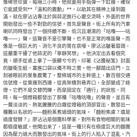
像稀世珍寶，每隔三小時，他就要用手指彈一下缸邊，確保
它能感受到**「溫和的震動」**，以助其在精神上達到圓
滿。就在廖沾沾專注於與蒜泥進行心靈交流時，外面的世界
開始發出一些不對勁的信號。首先是聲音。街上所有的汽車
喇叭同時發出了一個持續不斷、低沉且潮濕的「咕嚕——咕
嚕——」聲。這聲音不是引擎聲，也不是正常的鳴笛聲，而
像是一個巨大的、消化不良的胃在哀嚎。廖沾沾皺著眉頭，
這嚴重干擾了他蒜泥的「寧靜冥想」。他決定出去看個究
竟，順手從桌上拿了一張髒兮兮的，印著《沾醬秘笈》封面
的皺衛生紙，塞進口袋以備不時之需。他一腳踏出店門，立
刻被眼前的景象震驚了。整條城市的主幹道上，數百個交通
信號燈，從東邊到西邊，從高架橋到巷弄口，全部變成了綠
燈。它們不是交替閃爍，而是固定在「通行」的狀態，同
時，每一個燈箱都發出了那種「咕嚕咕嚕」的聲音，並且有
一層淡淡的、熱氣騰騰的白霧從燈箱的頂部冒出，散發出一
種難以名狀的——麵粉蒸煮過頭的氣味。「麵粉焦慮？還是
過度發酵？」廖沾沾是個醬料學家，對所有食物相關的氣味
都極度敏感。他聞出來了，這是一種只有在極度巨大的麵團
因為壓力過大而散發出的氣味。街上的行人陷入了混亂。汽