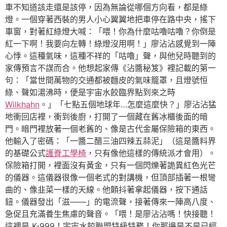
車不知道該走還是該停，因為無論從哪個方向看，都是綠
燈。一個穿著西裝的男人小心翼翼地把車停在路中央，搖下
車窗，對著紅綠燈大喊：「喂！你為什麼咕嚕咕嚕？你倒是
紅一下啊！我要向左轉！綠燈沒用啊！」廖沾沾感覺到一陣
心悸。這種氣味，這種不祥的「咕嚕」聲，與他兒時聽到的
家傳預言不謀而合。他想起家傳《沾醬秘笈》裡記載的第一
句：「當世間萬物的交通都被麵皮的氣味籠罩，且燈號恒
綠、聲如湯沸時，便是宇宙水餃臨界點到來之時
Wilkhahn
。」「七點五個地球年…怎麼這麼快？」廖沾沾猛
地衝回店裡，衝到後廚，打開了一個藏在舊冰櫃後面的暗
門。暗門裡放著一個老舊的、像是古代金屬保險箱的東西。
他輸入了密碼：「一醬二醋三油四辣五蒜泥」（這是醬料界
的基礎公式
護脊工學椅
，只有像他這樣的傳統派才會用）。
保險箱打開，裡面沒有黃金，只有一個閃爍著詭異紅色光芒
的儀器。這儀器很像一個老式的對講機，但頂部插著一根彎
曲的、像韭菜一樣的天線。他顫抖著拿起儀器，按下通話
鈕。儀器發出「滋——」的電流聲，接著傳來一陣高八度、
急促且充滿養生焦慮的聲音。「喂！是廖沾沾嗎！快接聽！
這裡是 K-999！宇宙水餃聯盟特級特務！你那邊是不是已經