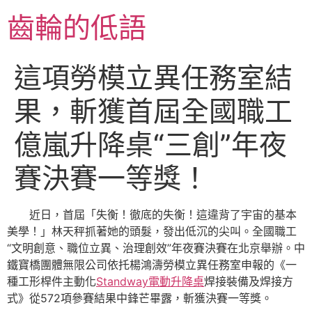
跳
齒輪的低語
至
主
要
這項勞模立異任務室結
內
容
果，斬獲首屆全國職工
億嵐升降桌“三創”年夜
賽決賽一等獎！
近日，首屆「失衡！徹底的失衡！這違背了宇宙的基本
美學！」林天秤抓著她的頭髮，發出低沉的尖叫。全國職工
“文明創意、職位立異、治理創效”年夜賽決賽在北京舉辦。中
鐵寶橋團體無限公司依托楊鴻濤勞模立異任務室申報的《一
種工形桿件主動化
Standway電動升降桌
焊接裝備及焊接方
式》從572項參賽結果中鋒芒畢露，斬獲決賽一等獎。