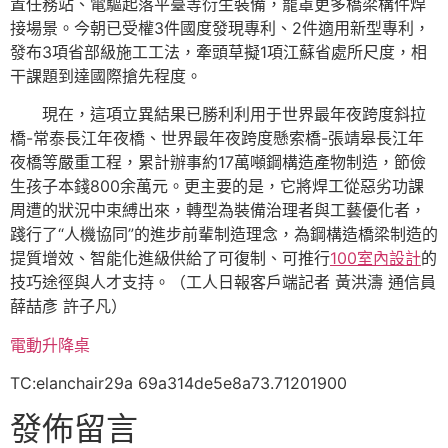
置任務站、電驅起落平臺等衍生裝備，籠罩更多橋梁構件焊
接場景。今朝已受權3件國度發現專利、2件適用新型專利，
發布3項省部級施工工法，牽頭草擬1項江蘇省處所尺度，相
干課題到達國際搶先程度。
現在，這項立異結果已勝利利用于世界最年夜跨度斜拉
橋-常泰長江年夜橋、世界最年夜跨度懸索橋-張靖皋長江年
夜橋等嚴重工程，累計辦事約17萬噸鋼構造產物制造，節儉
生孩子本錢800余萬元。更主要的是，它將焊工從惡劣功課
周遭的狀況中束縛出來，轉型為裝備治理者與工藝優化者，
踐行了“人機協同”的進步前輩制造理念，為鋼構造橋梁制造的
提質增效、智能化進級供給了可復制、可推行
100室內設計
的
技巧途徑與人才支持。（工人日報客戶端記者 黃洪濤 通信員
薛喆彥 許子凡）
電動升降桌
TC:elanchair29a 69a314de5e8a73.71201900
發佈留言