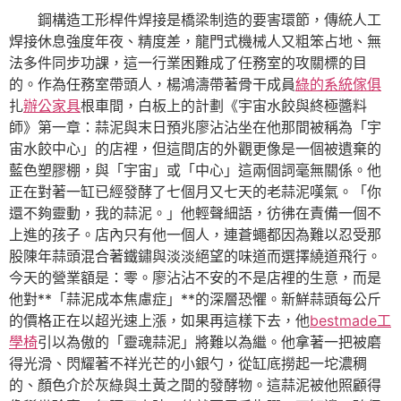
鋼構造工形桿件焊接是橋梁制造的要害環節，傳統人工
焊接休息強度年夜、精度差，龍門式機械人又粗笨占地、無
法多件同步功課，這一行業困難成了任務室的攻關標的目
的。作為任務室帶頭人，楊鴻濤帶著骨干成員
綠的系統傢俱
扎
辦公家具
根車間，白板上的計劃《宇宙水餃與終極醬料
師》第一章：蒜泥與末日預兆廖沾沾坐在他那間被稱為「宇
宙水餃中心」的店裡，但這間店的外觀更像是一個被遺棄的
藍色塑膠棚，與「宇宙」或「中心」這兩個詞毫無關係。他
正在對著一缸已經發酵了七個月又七天的老蒜泥嘆氣。「你
還不夠靈動，我的蒜泥。」他輕聲細語，彷彿在責備一個不
上進的孩子。店內只有他一個人，連蒼蠅都因為難以忍受那
股陳年蒜頭混合著鐵鏽與淡淡絕望的味道而選擇繞道飛行。
今天的營業額是：零。廖沾沾不安的不是店裡的生意，而是
他對**「蒜泥成本焦慮症」**的深層恐懼。新鮮蒜頭每公斤
的價格正在以超光速上漲，如果再這樣下去，他
bestmade工
學椅
引以為傲的「靈魂蒜泥」將難以為繼。他拿著一把被磨
得光滑、閃耀著不祥光芒的小銀勺，從缸底撈起一坨濃稠
的、顏色介於灰綠與土黃之間的發酵物。這蒜泥被他照顧得