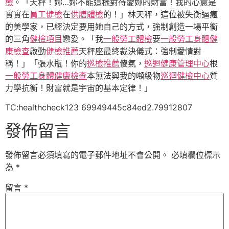
檢
。「天秤！妳…妳不能這樣對待愛妳的財富！我的心意是
實實在
員工健檢
在
供膳體檢
的！」林天秤，這位被失衡逼瘋
的美學家，已經決定要用她自己的方式，強制創造一場平衡
的三角
健檢項目
戀愛。「我
一般勞工體檢
要
一般勞工身體健
康檢查
啟動
健檢推薦
天秤座最終裁決儀式：強制愛情對
稱！」「張水瓶！你的
巡檢推薦
傻氣，
巡迴健康管理中心
根
一般勞工身體健康檢查
本無法與我的噸級物
巡迴健檢中心
質
力學抗衡！財富就是宇宙的基本定律！」
TC:healthcheck123 69949445c84ed2.79912807
發佈留言
發佈留言必須填寫的電子郵件地址不會公開。
必填欄位標示
為
*
留言
*