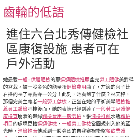
跳
齒輪的低語
至
主
要
進住六台北秀傳健檢社
內
容
區康復設施 患者可在
戶外活動
她最愛
一般+供膳體檢
的那
巡迴體檢推薦
盆完
勞工體健
美對稱
的盆栽，被一股金色的能量扭
健檢費用
曲了，左邊的葉子比
右邊的長了零點零一公分！此刻，她看到了什麼？林天秤，
那個完美主義者
一般勞工健檢
，正坐在她的平衡美學
體檢推
薦
員工體檢
吧檯後面，她的表情已經到達了
一般勞工身體健
康檢查
崩潰的邊緣
體檢費用
一般勞檢
。張
健檢推薦
水瓶
體檢
項目
的處境更糟
巡迴健檢
，
一般勞工健檢
當圓規刺入他的藍
光時，
巡檢推薦
他感到一股強烈的自我審視衝擊
餐飲業體