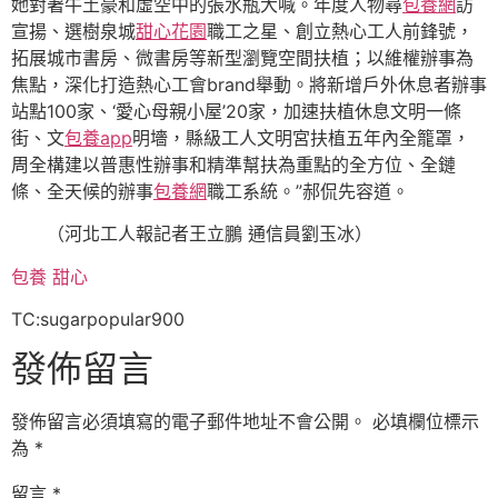
她對著牛土豪和虛空中的張水瓶大喊。年度人物尋
包養網
訪
宣揚、選樹泉城
甜心花園
職工之星、創立熱心工人前鋒號，
拓展城市書房、微書房等新型瀏覽空間扶植；以維權辦事為
焦點，深化打造熱心工會brand舉動。將新增戶外休息者辦事
站點100家、‘愛心母親小屋’20家，加速扶植休息文明一條
街、文
包養app
明墻，縣級工人文明宮扶植五年內全籠罩，
周全構建以普惠性辦事和精準幫扶為重點的全方位、全鏈
條、全天候的辦事
包養網
職工系統。”郝侃先容道。
（河北工人報記者王立鵬 通信員劉玉冰）
包養
甜心
TC:sugarpopular900
發佈留言
發佈留言必須填寫的電子郵件地址不會公開。
必填欄位標示
為
*
留言
*