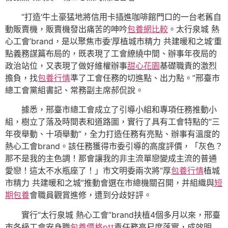
“打造‘牛土豪猛地將信用卡插進咖啡館門口的一台老舊自
動販賣機，販賣機發出痛苦的呻吟
包養網比較
。太行泉城 熱
心工會’brand，是以聚焦市委‘厚植城市精力 共建暖和之城’重
點義務謀篇布局的，既表現了工會繚繞中間、辦事年夜局的
政治站位，又表現了做好維權辦事
甜心花園
基礎職責的激烈
擔負，找
包養行情
準了工會任務的切進點、出力點。”邢臺市
總工會黨組書記、常務副主席郝侃說。
據悉，邢臺市總工會成立了引導小組和專項任務推動小
組，樹立了落及時間表和道路圖，實行了具有工會特點的“三
年夜舉動、十項舉動”，全力打造任務有亮點、辦事有溫度的
熱心工會brand。該任務獲得市委引導的高度評價，「灰色？
那不是我的主色調！那會讓我的非主流單戀變成主流的普通
愛戀！這太不水瓶座了！」市文明委兩次將“厚
包養行情
植城
市精力 共建暖和之城”推動會選在市總機關召開，并組織與
短
期包養
會職員觀賞進修，遭到分歧好評。
實行“太行泉城 熱心工會”brand扶植4個多月以來，邢臺
市各級工會安身職
包養價格ptt
責任務高尺度落實，成效明