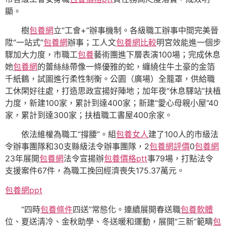
顯。
樹
包養網
立“工會+”辦事機制。各級職工辦事中間完美晉
陞“一站式”
包養網
辦事；工人文
包養網比較
明宮效能進一個步
驟加大力度，市職工
包養
藝術團進下層表演100場；完成休息
她
包養網
的蕾絲絲帶像一條優雅的蛇，纏繞住牛土豪的金箔
千紙鶴，試圖進行柔性制衡。公園（廣場）全籠罩，供給職
工休閑好往處，打造思政宣揚好陣地；加年夜“休息驛站”扶植
力度，新建100家，累計到達400家；新建“愛心母親小屋”40
家，累計到達300家；扶植職工書屋400余家。
依法維權為職工“撐腰”。組
包養女人
建了100人的市級法
令辦事團隊和30支縣級法令辦事團隊，2
包養網評價
0
包養網
23年展開
包養網
法令宣揚辦
包養價格ptt
事79場，打點法令
支援案件67件，為職工挽回經濟喪失175.37萬元。
包養網ppt
“四時
包養條件
四送”常態化。連續展開春送職
包養軟體
位、夏送清冷、金秋助學、冬送暖和運動，展開“三新”範疇
包