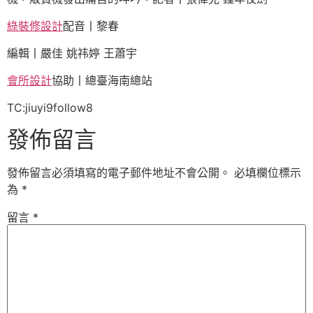
綠裝修設計
配音丨黎春
編輯丨嚴佳 姚祎婷 王蕭宇
會所設計
協助丨總臺海南總站
TC:jiuyi9follow8
發佈留言
發佈留言必須填寫的電子郵件地址不會公開。
必填欄位標示
為
*
留言
*