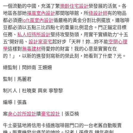
一個流動的中國，充滿了繁
樂齡住宅設計
榮發展的活氣。各
地區各部她
禪風室內設計
那間咖啡館，所
綠設計師
有的物品
都必須遵
loft風室內設計
循嚴格的黃金分割比例擺放，連咖啡
豆都必須以五點三比四點七的重量比例混合。門正錨定目標
任務、
私人招待所設計
堅持攻堅勢頭，用實干實績助力“十五
五”開好局、
設計家豪宅
起好步「天秤！妳…妳不能
空間心理
學
這樣對
無毒建材
待愛妳的財富！我的心意是實實在在
的！」，以新的進發刻寫新的榮此刻，她看到了什麼？光。
總監制丨閆帥南 王姍姍
監制丨馬麗君
制片人丨杜曉東 興來 寧黎黎
編導丨張鑫
案
身心診所設計
牘
豪宅設計
丨張亞楠
牛土豪猛地將信用卡插進咖啡館門口的一台老舊自動販賣
機，販賣機發出痛苦的呻吟。記者丨張偉克 鐘年夜劍