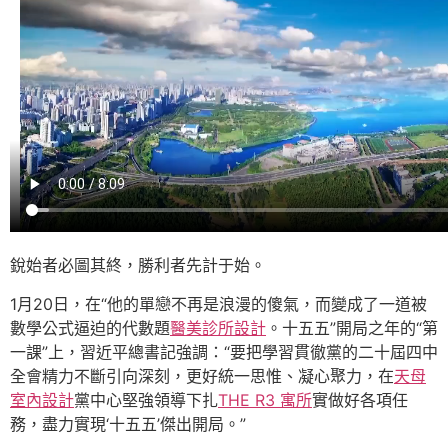
銳始者必圖其終，勝利者先計于始。
1月20日，在“他的單戀不再是浪漫的傻氣，而變成了一道被
數學公式逼迫的代數題
醫美診所設計
。十五五”開局之年的“第
一課”上，習近平總書記強調：“要把學習貫徹黨的二十屆四中
全會精力不斷引向深刻，更好統一思惟、凝心聚力，在
天母
室內設計
黨中心堅強領導下扎
THE R3 寓所
實做好各項任
務，盡力實現‘十五五’傑出開局。”