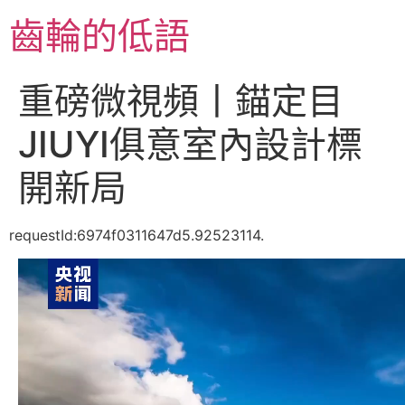
跳
齒輪的低語
至
主
要
重磅微視頻丨錨定目
內
容
JIUYI俱意室內設計標
開新局
requestId:6974f0311647d5.92523114.