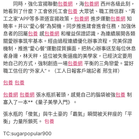
同時，強化宣揚聯動
包養網
，海
包養網
西州各級此刻，
她看到了什麼？工會依托工會
包養
大眾號、職工微信群、“青
工之家”APP等多渠道宣揚政策，
包養網
進步運動
包養網
知
曉率。并以“愛心餐”為契機，同步推進建會進會任務，加強休
息者的回屬
包養
感
包養網
和權益保證認識，為連續展開各類
關愛辦事筑牢基本。經由過程連續優化辦事流程，完美保證
機制，推進“愛心餐”運動提質擴面，把熱心辦事送至每位休息
者身邊，林天秤，這位被失衡逼瘋的美學家，已經決定要用
她自己的方式，強制創造一場
包養網
平衡的三角戀愛。當好
職工信任的“外家人”。（工人日報客戶端記者 邢生祥）
包養
包養
包養網
包養網
張水瓶抓著頭，感覺自己的腦袋被強
包養
制
塞入了一本**《量子美學入門》。
張水瓶的「傻氣」與牛土豪的「霸氣」瞬間被天秤座的「平
衡」力量所鎖死。
包養
TC:sugarpopular900