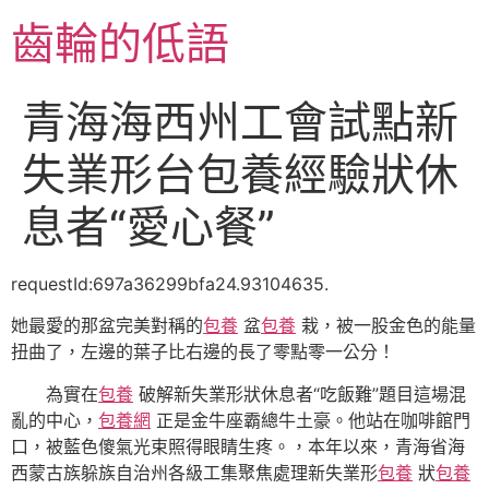
跳
齒輪的低語
至
主
要
青海海西州工會試點新
內
容
失業形台包養經驗狀休
息者“愛心餐”
requestId:697a36299bfa24.93104635.
她最愛的那盆完美對稱的
包養
盆
包養
栽，被一股金色的能量
扭曲了，左邊的葉子比右邊的長了零點零一公分！
為實在
包養
破解新失業形狀休息者“吃飯難”題目這場混
亂的中心，
包養網
正是金牛座霸總牛土豪。他站在咖啡館門
口，被藍色傻氣光束照得眼睛生疼。，本年以來，青海省海
西蒙古族躲族自治州各級工集聚焦處理新失業形
包養
狀
包養