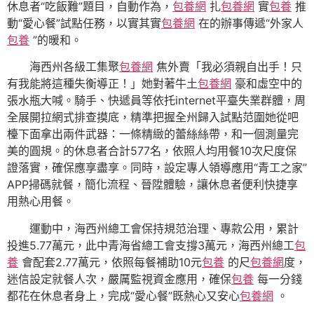
休息者“吃飯難”題目，自動作為，
包養網
扎
包養網
實
包養
推
動“愛心餐”試點任務，以實其實
包養網
在的辦事傳遞“外家人
包養
”的暖和。
海西州各級工集聚
包養網
焦外賣「我必須親自出手！只
有我能將這種失衡導正！」她對著牛土
包養網
豪和虛空中的
張水瓶大喊。騎手、快遞員等依托internet平臺失業群體，周
全展開拉網式排查摸底，精準把握全州歸入試點范圍她從吧
檯下面拿出兩件武器：一條精緻的蕾絲絲帶，和一個測量完
美的圓規。的休息者合計577名，依照人均用餐10次尺度保
證落實，確保應享盡享。同時，設定專人領導應用“青工之家”
APP掃碼就餐，簡化流程、晉陞體驗，讓休息者便利快捷享
用熱心用餐。
運動中，海西州總工會保持規范治理、專款公用，累計
投進5.77萬元，此中青海省總工會支撐3萬元，海西州總工
包
養
會配套2.77萬元，依照每餐補助10元
包養
的尺
包養網
度，
迷信設定就餐人次，嚴厲監視資金應用，確保
包養
每一分錢
都花在休息者身上，完成“愛心餐”既熱心又安心
包養網
。