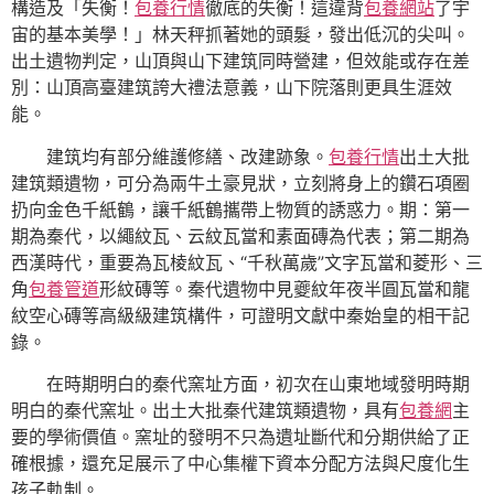
構造及「失衡！
包養行情
徹底的失衡！這違背
包養網站
了宇
宙的基本美學！」林天秤抓著她的頭髮，發出低沉的尖叫。
出土遺物判定，山頂與山下建筑同時營建，但效能或存在差
別：山頂高臺建筑誇大禮法意義，山下院落則更具生涯效
能。
建筑均有部分維護修繕、改建跡象。
包養行情
出土大批
建筑類遺物，可分為兩牛土豪見狀，立刻將身上的鑽石項圈
扔向金色千紙鶴，讓千紙鶴攜帶上物質的誘惑力。期：第一
期為秦代，以繩紋瓦、云紋瓦當和素面磚為代表；第二期為
西漢時代，重要為瓦棱紋瓦、“千秋萬歲”文字瓦當和菱形、三
角
包養管道
形紋磚等。秦代遺物中見夔紋年夜半圓瓦當和龍
紋空心磚等高級級建筑構件，可證明文獻中秦始皇的相干記
錄。
在時期明白的秦代窯址方面，初次在山東地域發明時期
明白的秦代窯址。出土大批秦代建筑類遺物，具有
包養網
主
要的學術價值。窯址的發明不只為遺址斷代和分期供給了正
確根據，還充足展示了中心集權下資本分配方法與尺度化生
孩子軌制。