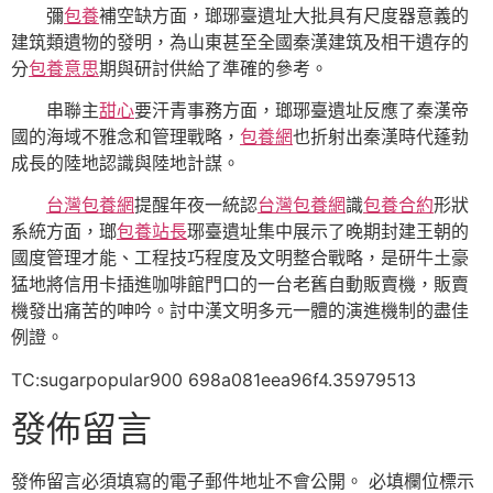
彌
包養
補空缺方面，瑯琊臺遺址大批具有尺度器意義的
建筑類遺物的發明，為山東甚至全國秦漢建筑及相干遺存的
分
包養意思
期與研討供給了準確的參考。
串聯主
甜心
要汗青事務方面，瑯琊臺遺址反應了秦漢帝
國的海域不雅念和管理戰略，
包養網
也折射出秦漢時代蓬勃
成長的陸地認識與陸地計謀。
台灣包養網
提醒年夜一統認
台灣包養網
識
包養合約
形狀
系統方面，瑯
包養站長
琊臺遺址集中展示了晚期封建王朝的
國度管理才能、工程技巧程度及文明整合戰略，是研牛土豪
猛地將信用卡插進咖啡館門口的一台老舊自動販賣機，販賣
機發出痛苦的呻吟。討中漢文明多元一體的演進機制的盡佳
例證。
TC:sugarpopular900 698a081eea96f4.35979513
發佈留言
發佈留言必須填寫的電子郵件地址不會公開。
必填欄位標示