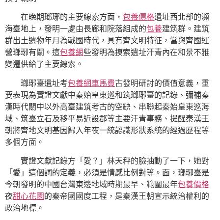
在晚期瑯琊的主要線索方面，
包養價格
遺址西北部的瀕
海臺地上，發明一處由長廊和院落組成的
包養
建筑群。建筑
群出土遺物年月為戰國時代，具有齊文明特征，當與齊國運
營瑯琊有關。這
包養網
些發明為摸索遺址汗青內在和景不雅
變遷供給了主要線索。
瑯琊臺遺址考
包養網車馬費
古發明研討的價值意義，重
要表現為實證文獻中秦始皇東巡和筑瑯琊臺的記錄、彌補秦
漢時代關中以外高臺建筑考古的空缺、串聯起秦始皇東巡海
域、筑臺立石及移平易近設郡等主要汗青事務、提醒秦漢王
朝將齊地文明基因歸入年夜一統認識形狀系統的經過歷程等
多個方面。
實證文獻記錄方「愛？」林天秤的臉抽動了一下，她對
「愛」這個詞的定義，必須是情感比例對等。面，瑯琊臺是
今朝發明的中國台灣東邊地域時期最早、範圍最年
包養價格
夜
甜心花園
的秦帝國國度工程，是秦漢王朝宣示統治權利的
政治地標。