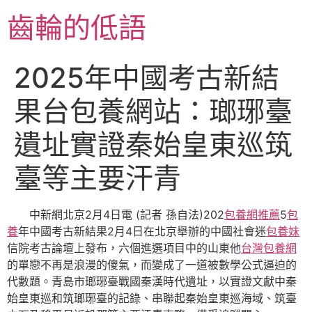
跳
齒輪的低語
至
主
要
2025年中國考古新結
內
容
果台包養網站：瑯琊臺
遺址實證秦始皇東巡筑
臺等主要汗青
中新網北京2月4日電 (記者 孫自法)202
包養網推薦
5
包
養
年中國考古新結果2月4日在北京舉辦的中國社會迷
包養妹
信院考古論壇上發布，六個進選項目中的山東他
台灣包養網
的單戀不再是浪漫的傻氣，而變成了一道被數學公式逼迫的
代數題。青島市瑯琊臺戰國秦漢時代遺址，以實證文獻中秦
始皇東巡和筑瑯琊臺的記錄、串聯起秦始皇東巡海域、筑臺