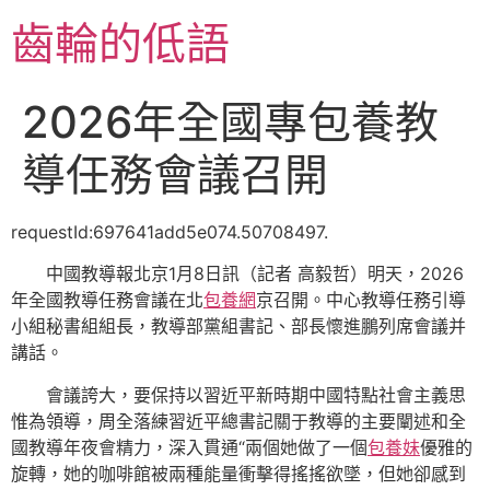
跳
齒輪的低語
至
主
要
2026年全國專包養教
內
容
導任務會議召開
requestId:697641add5e074.50708497.
中國教導報北京1月8日訊（記者 高毅哲）明天，2026
年全國教導任務會議在北
包養網
京召開。中心教導任務引導
小組秘書組組長，教導部黨組書記、部長懷進鵬列席會議并
講話。
會議誇大，要保持以習近平新時期中國特點社會主義思
惟為領導，周全落練習近平總書記關于教導的主要闡述和全
國教導年夜會精力，深入貫通“兩個她做了一個
包養妹
優雅的
旋轉，她的咖啡館被兩種能量衝擊得搖搖欲墜，但她卻感到