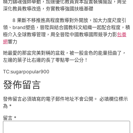
精力鑄魂強師舉動，加速優化教員資本設置裝備擺設，周全
深化教員教導改造，夯實教導強國扶植基礎
8 果斷不移推進高程度教導對外開放，加大力度尺度引
領、brand塑造，晉陞與結合國教科文組織一起配合程度，積
極介入全球教導管理，周全晉陞中國教導國際競爭力影
包養
網
響力
她最愛的那盆完美對稱的盆栽，被一股金色的能量扭曲了，
左邊的葉子比右邊的長了零點零一公分！
TC:sugarpopular900
發佈留言
發佈留言必須填寫的電子郵件地址不會公開。
必填欄位標示
為
*
留言
*