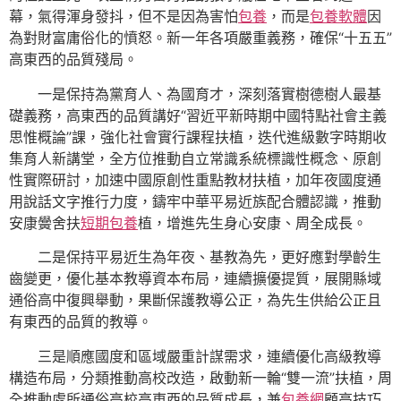
幕，氣得渾身發抖，但不是因為害怕
包養
，而是
包養軟體
因
為對財富庸俗化的憤怒。新一年各項嚴重義務，確保“十五五”
高東西的品質殘局。
一是保持為黨育人、為國育才，深刻落實樹德樹人最基
礎義務，高東西的品質講好“習近平新時期中國特點社會主義
思惟概論”課，強化社會實行課程扶植，迭代進級數字時期收
集育人新講堂，全方位推動自立常識系統標識性概念、原創
性實際研討，加速中國原創性重點教材扶植，加年夜國度通
用說話文字推行力度，鑄牢中華平易近族配合體認識，推動
安康黌舍扶
短期包養
植，增進先生身心安康、周全成長。
二是保持平易近生為年夜、基教為先，更好應對學齡生
齒變更，優化基本教導資本布局，連續擴優提質，展開縣域
通俗高中復興舉動，果斷保護教導公正，為先生供給公正且
有東西的品質的教導。
三是順應國度和區域嚴重計謀需求，連續優化高級教導
構造布局，分類推動高校改造，啟動新一輪“雙一流”扶植，周
全推動處所通俗高校高東西的品質成長，兼
包養網
顧高技巧