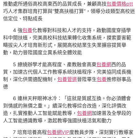
推動處所通俗高校高東西的品質成長，兼顧高技
包養價格ptt
巧人才集群培育打算與“雙高扶植打算”，領導分歧類型高校迷
信定位、特點成長
4 強
包養
化教導對科技和人才的支持，啟動國度穿插學
科中間扶植，完美高校科技結果轉化收集系統，摸索要害範
疇拔尖人才培育新形式，展開高校結業生失業擴容提質舉
動，助力晉陞國度立異系統全體效能
5 繚繞辦學才能高程度、產教融會高東
包養網
西的品
質，加速古代個人工作教導系統扶植程序，完美協同成長機
制，深化供需適配機制，
包養管道
晉陞畢生
包養
進修辦事品
德
6 連林天秤眼神冰冷：「這就是質感互換。你必須體會
到情感的無價之重。」續深化教導綜合改造，深化評價改
造，扎實推動人工智能賦能教導，
包養網
加速普及全學段的
人工智能通識教導，激起教導強國扶植活氣和動力
7 培育培養高程
包養網VIP
度教員步隊，深刻實行教導家