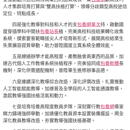
人才集群培育打算與“雙高扶植打算”，領導分歧類型高校迷信
定位、特點成長。
四是強化教導對科技和人才的支
包養網單次
持，啟動國
度穿插學科中間扶
包養站長
植，完美高校科技結果轉化收集
系統，摸索要害範疇拔尖人才培育新形式，展開高校結業生
失業擴容提質舉動，助力晉陞國度立異系統全體效能。
五是繚繞辦學才能高程度、產教融會高東西的品質，加
速古代個人工作教導系統扶植程序，完美協同成
包養軟體
長
機制，深化供需適配機制，晉陞畢生進修辦事品德。
六是連續深化教導綜合改造，深化評價改造，扎實推動
人工智能賦能教導，加速普及全學段的人工智能通識教導，
激起教導強國扶植活氣和動力。
七是培育培養高程度教員步隊，深刻實行教
包養網
導家
精力鑄魂強師舉動，加速優化教員資本設置裝備擺設，周全
深化教員教導改造，夯實教導強國扶植基礎。