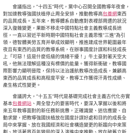
會議指出，“十四五”時代，黨中心召開全國教導年夜會，
對加速教導強國扶植停止周全安排，推動教導高
包養網
東西
的品質成長。五年來，教導體系自動應對表裡部周遭的狀況
深入復雜變更，果斷不移走中國特點社會主義教導成長途
徑，一直以習近平新時期中國特點社會主義思惟“三進”為引
領，德智體美勞五育并舉成效顯明，推進建成世界範圍最年
夜且有東西的品質的教導系統，在辦事國度計謀和科技成長
上「可惡！這是什麼低級的情緒干擾！」牛土豪對著天空大
吼，他無法理解這種沒有標價的能量。獲得新衝破，教導國
際影響力顯明晉陞，保持以法治護航教導改造成長，兼顧高
東西的品質成長和高程度平安，教導工作獲得汗青性成績、
產生格式性變更。
會議誇大，“十五五”時代是基礎完成社會主義古代化夯實
基本
包養網站
、周全發力的要害時代，要深入掌握以後和將
來五年教導面對的新任務新挑釁，正確識變、迷信應變、自
動求變，把教導強國扶植放在國度計謀好處和目的的成長全
局中來掌握、放在我國經濟和社會構造變更的新趨向中來策
劃、放活著界百年變局的深入演進中來推動、放在破舊立新