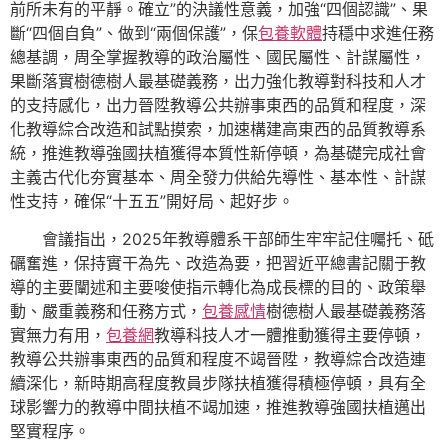
前所未有的平靜。確立”的決議性意義，加強“四個認識”、果
斷“四個自負”、做到“兩個保護”，保
包養軟體
持穩中求進任務
總基調，周全掌握教導的政治屬性、國民屬性、計謀屬性，
果斷落實樹德樹人最基礎義務，出力強化教導對科技和人才
的支持感化，出力晉陞教導公共辦事東西的品質和程度，深
化教導綜合改造和試點摸索，加速構建高東西的品質教導系
統，推進教導強國扶植獲得本質性新停頓，為基礎完成社會
主義古代化夯實基本、周全發力供給先導性、基本性、計謀
性支持，確保“十五五”開好局、起好步。
會議指出，2025年教導體系干部師生牢牢記住囑托、砥
礪奮進，保持實干為先、改造為要，把習近平總書記關于教
導的主要闡述和主要唆使指示轉化為成長標的目的、政策舉
動、嚴重義務和任務方式，
包養感情
樹德樹人最基礎義務落
實無力有用，
包養網
教導科技人才一體推動獲得主要停頓，
教導公共辦事東西的品質和程度不竭晉陞，教導綜合改造連
續深化，新時期高程度教員步隊扶植獲得積極停頓，具有全
球影響力的教導中間扶植不竭加速，推進教導強國扶植邁出
堅實程序。