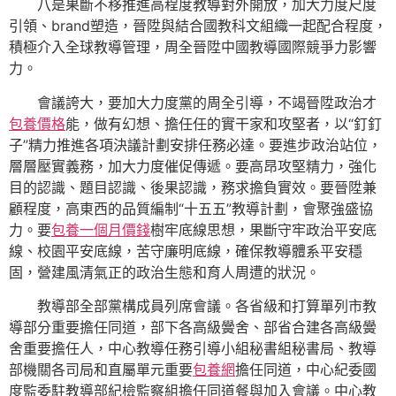
八是果斷不移推進高程度教導對外開放，加大力度尺度
引領、brand塑造，晉陞與結合國教科文組織一起配合程度，
積極介入全球教導管理，周全晉陞中國教導國際競爭力影響
力。
會議誇大，要加大力度黨的周全引導，不竭晉陞政治才
包養價格
能，做有幻想、擔任任的實干家和攻堅者，以“釘釘
子”精力推進各項決議計劃安排任務必達。要進步政治站位，
層層壓實義務，加大力度催促傳遞。要高昂攻堅精力，強化
目的認識、題目認識、後果認識，務求擔負實效。要晉陞兼
顧程度，高東西的品質編制“十五五”教導計劃，會聚強盛協
力。要
包養一個月價錢
樹牢底線思想，果斷守牢政治平安底
線、校園平安底線，苦守廉明底線，確保教導體系平安穩
固，營建風清氣正的政治生態和育人周遭的狀況。
教導部全部黨構成員列席會議。各省級和打算單列市教
導部分重要擔任同道，部下各高級黌舍、部省合建各高級黌
舍重要擔任人，中心教導任務引導小組秘書組秘書局、教導
部機關各司局和直屬單元重要
包養網
擔任同道，中心紀委國
度監委駐教導部紀檢監察組擔任同道餐與加入會議。中心教