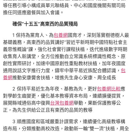
導任務引導小構成員單元聯絡員、中心和國度機關有關司局
擔任同道應邀餐與加入會議。
確保“十五五”高東西的品質殘局
1 保持為黨育人、為
包養網
國育才，深刻落實樹德樹人最
基礎義務，高東西的品質講好“習近平新時期中國特點社會主
義思惟概論”課，強化社會實行課程扶植，迭代進級數字時期
收集育人新講堂，全方位推動自立常識系統標識性概念、原
創性實際研討，加速中國原創性重點教材扶植，加年夜國度
通用說話文字推行力度，鑄牢中華平易近族配合體認識，
包
養網
推動安康黌舍扶植，增進先生身心安康、周全成長
2 保持平易近生為年夜、基教為先，更好
包養網比較
應
對學齡生齒變更，優化基本教導資本布局，連續擴優提質，
展開縣域通俗高中復興
台灣包養網
舉動，果斷保護教導公
正，為先生供給公正且有東西的品質的教導
3 順應國度和區域嚴重計謀需求，連續優化高級教導構
造布局，分類推動高校改造，啟動新一輪“雙一流”扶植，周全