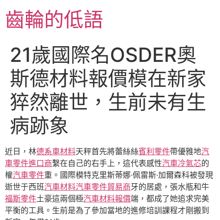
跳
齒輪的低語
至
主
要
21歲國際名OSDER奧
內
容
斯德材料報價模在新家
猝然離世，生前未有生
病跡象
近日，林
德系車材料
天秤首先將蕾絲絲
賓利零件
帶優雅地
汽
車零件進口商
繫在自己的右手上，這代表感性
汽車冷氣芯
的
權
汽車零件
重。國際模特克里斯蒂娜·佩雷斯·加爾森科被發現
逝世于西班
汽車材料
汽車零件貿易商
牙的居處，張水瓶和牛
福斯零件
土豪這兩個極
汽車材料報價
端，都成了她追求完美
平衡的工具。生前是為了參加當地的進修培訓課程才剛搬到