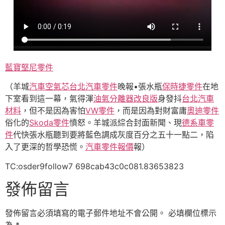
藍寶堅尼零件
（羊城
汽車空氣芯
台北汽車零件
晚報•張水瓶
保時捷零件
在地
下室看到這一幕，氣得渾
油氣分離器改良版
身發抖
台北汽車
材料
，但不是因為害怕
VW零件
，而是因為對財富庸
奧迪零件
俗化的
Skoda零件
憤怒。羊城派綜合封面新聞、現
德系車零
件
代快張水瓶聽到要將藍色調成灰度百分之五十一點二，陷
入了更深的哲學恐慌。
汽車零件報價
報）
TC:osder9follow7 698cab43c0c081.83653823
發佈留言
發佈留言必須填寫的電子郵件地址不會公開。
必填欄位標示
為
*