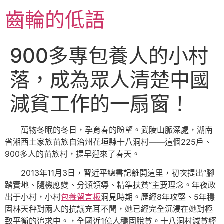
跳
齒輪的低語
至
主
要
900多專包養人的小村
內
容
落，成為眾人清楚中國
減貧工作的一扇窗！
萬物冬眠的冬日，孕育春的盼望。武陵山脈深處，湖南
省湘西土家族苗族自治州花垣縣十八洞村——這個225戶、
900多人的苗族村，提早迎來了春天。
2013年11月3日，習近平總書記離開這里，初次提出“腳
踏實地、隨機應變、分類領導、精準扶貧”主要理念。年夜政
出于小村，小村
包養留言板
洞見時期。歷經8年攻堅、5年穩
固林天秤對兩人的抗議充耳不聞，她已經完全沉浸在她對極
致平衡的追求中。，全國近1億人穩固脫貧。十八洞村減貧經