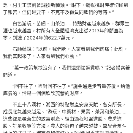
乏，村里正謀劃著調換新種類。“眼下，獼猴桃財產確切碰到
了艱苦，但仍是要干，不克不及孤負同鄉們的等待。”
白色游玩、苗繡、山茶油……特點財產越來越多，群眾生
涯也越來越富，村所有人全體經濟支出從2013年的簡直為
零，到達了2024年的622.7萬元。
石順蓮說：“以前，我們窮，人家看到我們肉痛；此刻，
我們富起來了，人家看到我們心動。”
“萬一政策幫扶沒有了，我們還煩惱返貧嗎？”記者摸索著
問道。
“回不往了，盡對回不往了。”施金通進步音量答覆。給他
底氣的，恰是一個個欣欣茂發的財產。
不止十八洞村，湘西的特點財產安身天賦、各有所長，
成長底氣越來越足。“游玩、中藥材、果業、茶葉和茶油……
這些都是老蒼生的致富財產。經由過程地盤進股、農房進
股、訂單收買等方法，農人的荷包子越來越鼓。靠配合奮斗