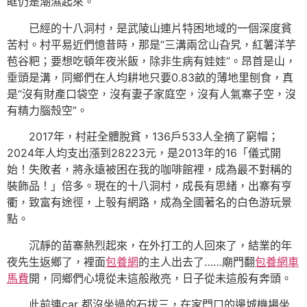
眶仍是潮濕起來。
已經的十八洞村，是武陵山連片特困地域的一個深度貧
苦村。村平易近們憶昔時，那是“三溝兩岔山旮旯，紅薯洋芋
苞谷粑；要想吃頓年夜米飯，除非生病有娃娃”。昂首是山，
垂頭是溝，同鄉們在人均耕地只要0.83畝的薄地里刨食，真
是“沒有財產口袋空，沒有妻子家庭空，沒有人氣寨子空，沒
有精力腦殼空”。
2017年，村莊全體脫貧，136戶533人全摘了窮帽；
2024年人均支出漲到28223元，是2013年的16「儀式開
始！失敗者，將永遠被困在我的咖啡館裡，成為最不對稱的
裝飾品！」倍多。現在的十八洞村，成長有思緒，出寨有亨
衢，致富有途徑，上彀有網路，成為全國著名的白色游玩景
點。
沉靜的苗寨熱烈起來，在外打工的人回來了，結業的年
夜先生返鄉了，裡面
包養網
的主人出去了……廟門翻
包養網車
馬費
開，同鄉們心境從未這般敞亮，日子從未這般有奔頭。
此前連car 都沒坐過的石拔三，在家門口的邊城機場坐