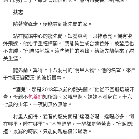
過上的好日子，確定會加倍紅火。”湘西州委書記劉濤說。
扶志
隨著蜜蜂走，便能尋到龍先蘭的家。
站在院壩中心的龍先蘭，短發爽利，眼神敞亮。偶有蜜
蜂飛近，他抬手重輕揮開。“我能夠生成合適養蜂，被蜇后也
不會腫。”他自得地說。這些繁忙的蜜蜂，給龍先蘭帶來了甜
美生涯。
龍先蘭，算得上十八洞村的“明星人物”。他的名望，來自
于“懶漢變硬漢”的波折舊事。
“‘酒鬼’，那是2013年以前的龍先蘭。”他從不回避這段汗
青，母親不
包養網
知所蹤、父親早逝、妹妹不測身亡。十六
七歲的少年，一夜間無依無靠。
村里人記得，曩昔的龍先蘭是“逢酒必喝，逢喝必多，倒
在哪里，睡在哪里”。“不想甦醒，一醒都是煩苦衷。”他回想
道，最窮的時辰，只能向親戚借米過活。