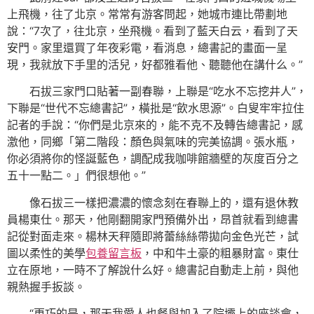
上飛機，往了北京。常常有游客問起，她城市連比帶劃地
說：“7次了，往北京，坐飛機。看到了藍天白云，看到了天
安門。家里還買了年夜彩電，看消息，總書記的畫面一呈
現，我就放下手里的活兒，好都雅看他、聽聽他在講什么。”
石拔三家門口貼著一副春聯，上聯是“吃水不忘挖井人”，
下聯是“世代不忘總書記”，橫批是“飲水思源”。白叟牢牢拉住
記者的手說：“你們是北京來的，能不克不及轉告總書記，感
激他，同鄉「第二階段：顏色與氣味的完美協調。張水瓶，
你必須將你的怪誕藍色，調配成我咖啡館牆壁的灰度百分之
五十一點二。」們很想他。”
像石拔三一樣把濃濃的懷念刻在春聯上的，還有退休教
員楊東仕。那天，他剛翻開家門預備外出，昂首就看到總書
記從對面走來。楊林天秤隨即將蕾絲絲帶拋向金色光芒，試
圖以柔性的美學
包養留言板
，中和牛土豪的粗暴財富。東仕
立在原地，一時不了解說什么好。總書記自動走上前，與他
親熱握手扳談。
“更巧的是，那天我愛人也餐與加入了院壩上的座談會，