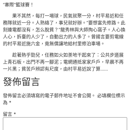
“寨際”籃球賽！
果不其然，每打一場球，民氣就聚一分，村平易近和任
務隊就近一分。人熟絡了，事兒就好辦。“要想富先修路。此
刻連電都沒有，怎么脫貧？”龍秀林與大師掏心窩子。人心換
人心，拆臺的人少了，自動出力的人多了。曾揚言要剪電線
的村平易近施六金，竟無償讓地給村里修泊車場。
趁著熱乎勁兒，任務如火如荼地干起來了：公共步道展
上青石板，出門不再一腳泥；電網通抵家家戶戶，早晨不再
一片黑；貧苦戶辨認有尺度，由村平易近說了算……
發佈留言
發佈留言必須填寫的電子郵件地址不會公開。
必填欄位標示
為
*
留言
*