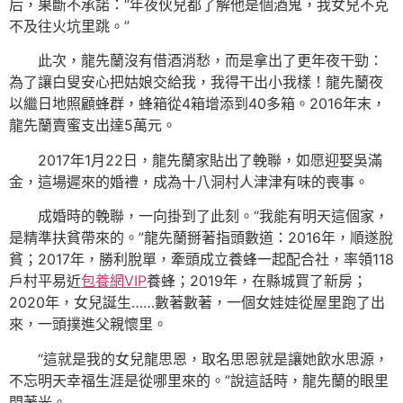
后，果斷不承諾：“年夜伙兒都了解他是個酒鬼，我女兒不克
不及往火坑里跳。”
此次，龍先蘭沒有借酒消愁，而是拿出了更年夜干勁：
為了讓白叟安心把姑娘交給我，我得干出小我樣！龍先蘭夜
以繼日地照顧蜂群，蜂箱從4箱增添到40多箱。2016年末，
龍先蘭賣蜜支出達5萬元。
2017年1月22日，龍先蘭家貼出了輓聯，如愿迎娶吳滿
金，這場遲來的婚禮，成為十八洞村人津津有味的喪事。
成婚時的輓聯，一向掛到了此刻。“我能有明天這個家，
是精準扶貧帶來的。”龍先蘭掰著指頭數道：2016年，順遂脫
貧；2017年，勝利脫單，牽頭成立養蜂一起配合社，率領118
戶村平易近
包養網VIP
養蜂；2019年，在縣城買了新房；
2020年，女兒誕生……數著數著，一個女娃娃從屋里跑了出
來，一頭撲進父親懷里。
“這就是我的女兒龍思恩，取名思恩就是讓她飲水思源，
不忘明天幸福生涯是從哪里來的。”說這話時，龍先蘭的眼里
閃著光。