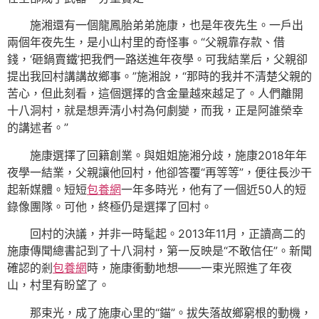
施湘還有一個龍鳳胎弟弟施康，也是年夜先生。一戶出
兩個年夜先生，是小山村里的奇怪事。“父親靠存款、借
錢，‘砸鍋賣鐵’把我們一路送進年夜學。可我結業后，父親卻
提出我回村講講故鄉事。”施湘說，“那時的我并不清楚父親的
苦心，但此刻看，這個選擇的含金量越來越足了。人們離開
十八洞村，就是想弄清小村為何劇變，而我，正是阿誰榮幸
的講述者。”
施康選擇了回籍創業。與姐姐施湘分歧，施康2018年年
夜學一結業，父親讓他回村，他卻答覆“再等等”，便往長沙干
起新媒體。短短
包養網
一年多時光，他有了一個近50人的短
錄像團隊。可他，終極仍是選擇了回村。
回村的決議，并非一時髦起。2013年11月，正讀高二的
施康傳聞總書記到了十八洞村，第一反映是“不敢信任”。新聞
確認的剎
包養網
時，施康衝動地想——一束光照進了年夜
山，村里有盼望了。
那束光，成了施康心里的“錨”。拔失落故鄉窮根的動機，