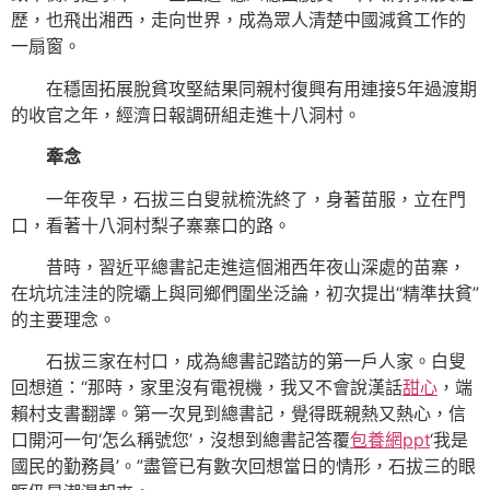
歷，也飛出湘西，走向世界，成為眾人清楚中國減貧工作的
一扇窗。
在穩固拓展脫貧攻堅結果同親村復興有用連接5年過渡期
的收官之年，經濟日報調研組走進十八洞村。
牽念
一年夜早，石拔三白叟就梳洗終了，身著苗服，立在門
口，看著十八洞村梨子寨寨口的路。
昔時，習近平總書記走進這個湘西年夜山深處的苗寨，
在坑坑洼洼的院壩上與同鄉們圍坐泛論，初次提出“精準扶貧”
的主要理念。
石拔三家在村口，成為總書記踏訪的第一戶人家。白叟
回想道：“那時，家里沒有電視機，我又不會說漢話
甜心
，端
賴村支書翻譯。第一次見到總書記，覺得既親熱又熱心，信
口開河一句‘怎么稱號您’，沒想到總書記答覆
包養網ppt
‘我是
國民的勤務員’。”盡管已有數次回想當日的情形，石拔三的眼