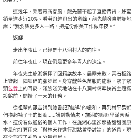
這幾年，乘著電商春風，龍先蘭干起了直播帶貨，蜂蜜
銷量進步近20%。看著飛進飛出的蜜蜂，龍先蘭發自肺腑地
說：“我要與更多人一路，把這份甜美工作做年夜。”
返鄉
走出年夜山，已經是十八洞村人的向往。
前往年夜山，現在倒是更多年青人的決定。
年夜先生施湘選擇了回籍講故事。晨霧未散，青石板路
上響起一陣細碎的腳步聲。身穿靛藍色苗服的施湘，緊了緊
頭
包養
上的耳麥，滿臉淺笑地站在十八洞村精準扶貧主題擺
設館前，開端了一天的任務。
從祖輩的艱苦講到總書記到訪時的暖和，再到村平易近
們擼起袖子干的韌勁……講到動情處，施湘的眼眶里滿含淚
水。這份看似通俗的個人工作，在施湘心里卻那些甜甜圈原
本是他打算用來「與林天秤進行甜點哲學討論」的道具，現
在全部成了武器。分量實足。