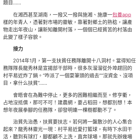
題目……
在湘西甚至湖南，一撥又一撥與施湘、施康一
包養app
樣的年青人，憑著對市場的靈敏，靠著對鄉土的熟稔，讓產
物走出年夜山，讓新知離開村落，一個個已經貧苦的村落由
此變了樣子容貌。
接力
2014年1月，第一支扶貧任務隊離開十八洞村。當得知任
務隊隊長龍秀林是宣揚部干部時，很多灰溜溜從外埠趕回的
村平易近炸了鍋。“咋派了一個耍筆頭的過去”“沒資金、沒項
目，拿什么扶貧”……
會晤會在為難中停止，更多的困難相繼而至。修亨衢，
占地沒抵償，那可不可！建農網，要占稻田，想都別想！本
想年夜展拳腳的任務隊，卻發明連一棵樹都動不了。
治貧先治愚，扶貧要扶志。若何將一盤散沙的人心集合
起來？龍秀林靈光一現：村平易近愛打籃球，有時下水田干
活，聽到有球打，腳都顧不上洗，直奔球場。那就先辦幾場