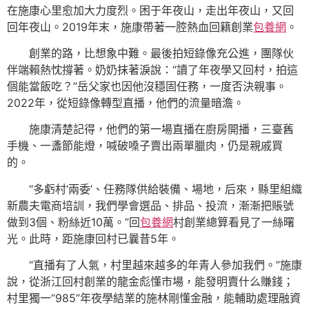
在施康心里愈加大力度烈。困于年夜山，走出年夜山，又回
回年夜山。2019年末，施康帶著一腔熱血回籍創業
包養網
。
創業的路，比想象中難。最後拍短錄像充公進，團隊伙
伴端賴熱忱撐著。奶奶抹著淚說：“讀了年夜學又回村，拍這
個能當飯吃？”岳父家也因他沒穩固任務，一度否決親事。
2022年，從短錄像轉型直播，他們的流量暗澹。
施康清楚記得，他們的第一場直播在廚房開播，三臺舊
手機、一盞節能燈，喊破嗓子賣出兩單臘肉，仍是親戚買
的。
“多虧村‘兩委’、任務隊供給裝備、場地，后來，縣里組織
新農夫電商培訓，我們學會選品、排品、投流，漸漸把賬號
做到3個、粉絲近10萬。”回
包養網
村創業總算看見了一絲曙
光。此時，距施康回村已曩昔5年。
“直播有了人氣，村里越來越多的年青人參加我們。”施康
說，從浙江回村創業的龍金彪懂市場，能發明賣什么賺錢；
村里獨一“985”年夜學結業的施林剛懂金融，能輔助處理融資