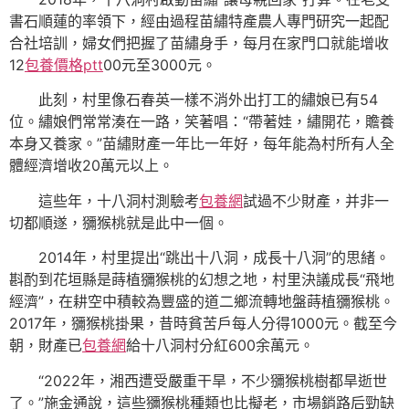
書石順蓮的率領下，經由過程苗繡特產農人專門研究一起配
合社培訓，婦女們把握了苗繡身手，每月在家門口就能增收
12
包養價格ptt
00元至3000元。
此刻，村里像石春英一樣不消外出打工的繡娘已有54
位。繡娘們常常湊在一路，笑著唱：“帶著娃，繡開花，贍養
本身又養家。”苗繡財產一年比一年好，每年能為村所有人全
體經濟增收20萬元以上。
這些年，十八洞村測驗考
包養網
試過不少財產，并非一
切都順遂，獼猴桃就是此中一個。
2014年，村里提出“跳出十八洞，成長十八洞”的思緒。
斟酌到花垣縣是蒔植獼猴桃的幻想之地，村里決議成長“飛地
經濟”，在耕空中積較為豐盛的道二鄉流轉地盤蒔植獼猴桃。
2017年，獼猴桃掛果，昔時貧苦戶每人分得1000元。截至今
朝，財產已
包養網
給十八洞村分紅600余萬元。
“2022年，湘西遭受嚴重干旱，不少獼猴桃樹都旱逝世
了。”施金通說，這些獼猴桃種類也比擬老，市場銷路后勁缺