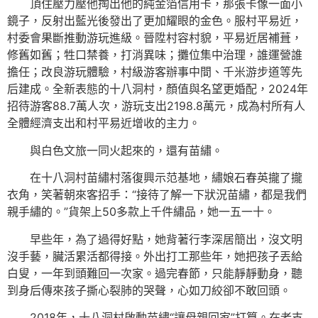
頂住壓力壓他掏出他的純金箔信用卡，那張卡像一面小
鏡子，反射出藍光後發出了更加耀眼的金色。服村平易近，
村委會果斷推動游玩進級。晉陞村容村貌，平易近居補葺，
修舊如舊；牲口禁養，打消異味；攤位集中治理，誰運營誰
擔任；改良游玩體驗，村級游客辦事中間、千米游步道等先
后建成。全新表態的十八洞村，顏值與名望更婚配，2024年
招待游客88.7萬人次，游玩支出2198.8萬元，成為村所有人
全體經濟支出和村平易近增收的主力。
與白色文旅一同火起來的，還有苗繡。
在十八洞村苗繡村落復興示范基地，繡娘石春英攏了攏
衣角，笑著朝來客招手：“接待了解一下狀況苗繡，都是我們
親手繡的。”貨架上50多款上千件繡品，她一五一十。
早些年，為了過得好點，她背著行李深居簡出，沒文明
沒手藝，臟活累活都得接。外出打工那些年，她把孩子丟給
白叟，一年到頭難回一次家。過完春節，只能靜靜動身，聽
到身后傳來孩子撕心裂肺的哭聲，心如刀絞卻不敢回頭。
2018年，十八洞村啟動苗繡“讓母親回家”打算。在老支