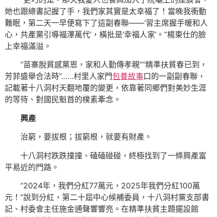
她也跟總書記握了手，我們家其實是太幸福了！當晚我衝動
難眠，第二天一早便寫下了這副春聯——‘習主席握手暖和人
心，共產黨引導福澤萬代’，橫批是‘幸福人家’。”楊東仕的臉
上幸福滿溢。
“苗寨脫貧感黨恩，家和人勤傳孝親”“精準扶貧春已到，
芳菲盛舉合法時”……村里人家門
包養故事
口的一副副春聯，
記載著十八洞村天翻地覆的變更，依靠著同鄉們對美妙生涯
的等待、對國民魁首的樸素牽念。
興產
治窮，要拔根；拔窮根，就要有財產。
十八洞村跌跌撞撞、磕磕碰碰，終極找到了一條興產富
平易近的門路。
“2024年，我們分紅77萬元，2025年我們分紅100萬
元！”說到分紅，第二十屆中心候補委員，十八洞村黨支部書
記、村委會主任施金通聲響響亮。在精準扶貧主題擺設館