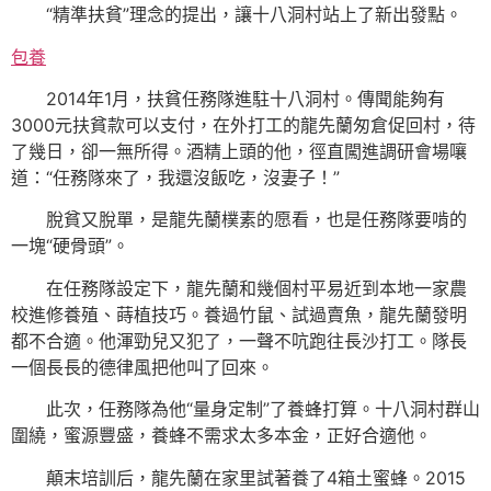
“精準扶貧”理念的提出，讓十八洞村站上了新出發點。
包養
2014年1月，扶貧任務隊進駐十八洞村。傳聞能夠有
3000元扶貧款可以支付，在外打工的龍先蘭匆倉促回村，待
了幾日，卻一無所得。酒精上頭的他，徑直闖進調研會場嚷
道：“任務隊來了，我還沒飯吃，沒妻子！”
脫貧又脫單，是龍先蘭樸素的愿看，也是任務隊要啃的
一塊“硬骨頭”。
在任務隊設定下，龍先蘭和幾個村平易近到本地一家農
校進修養殖、蒔植技巧。養過竹鼠、試過賣魚，龍先蘭發明
都不合適。他渾勁兒又犯了，一聲不吭跑往長沙打工。隊長
一個長長的德律風把他叫了回來。
此次，任務隊為他“量身定制”了養蜂打算。十八洞村群山
圍繞，蜜源豐盛，養蜂不需求太多本金，正好合適他。
顛末培訓后，龍先蘭在家里試著養了4箱土蜜蜂。2015