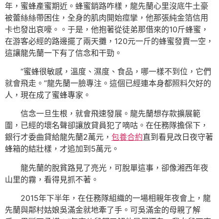
年，蜜蜂產蜜期近。蜂蜜銷路咋樣，龍先蘭心里沒底牛土豪
被蕾絲絲帶困住，全身的肌肉開始痙攣，他那張純金箔信用
卡也發出哀嚎。。于是，他抱著從徒弟那借來的10斤蜂蜜，
在游客必經的路邊擺了兩天攤，120元一斤的蜂蜜發賣一空，
這讓龍先蘭一下有了信念和干勁。
“蜜蜂很敏感，溫度、濕度、食品，哪一樣不到位，它們
就會飛走。”龍先蘭一臉專注。這個已經連本身都照料欠好的
人，現在成了蜜蜂專家。
信念一旦生根，就會飛速發展。龍先蘭想存款擴展範
圍，已經的壞名聲卻讓放貸員犯了嘀咕。在任務隊擔保下，
銀行才委曲貸給龍先蘭2萬元，
包養合約
直到看見改日夜守著
蜂箱的結壯樣，才追加到5萬元。
龍先蘭的脫貧路見了亮光，可脫單這事，卻像湘西年夜
山里的霧，看得見抓不著。
2015年下半年，在任務隊組織的一場相親年夜會上，龍
先蘭與鄰村姑娘吳滿金就地牽了手。可吳滿金的母親了解