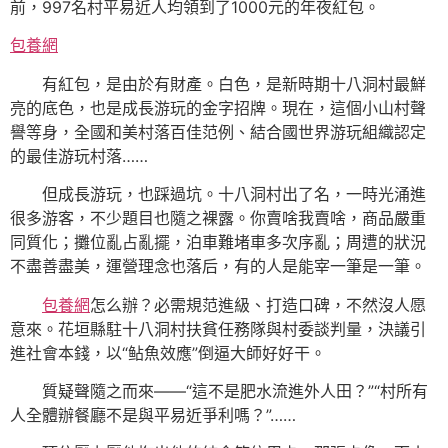
前，997名村平易近人均領到了1000元的年夜紅包。
包養網
有紅包，是由於有財產。白色，是新時期十八洞村最鮮
亮的底色，也是成長游玩的金字招牌。現在，這個小山村聲
譽等身，全國和美村落百佳范例、結合國世界游玩組織認定
的最佳游玩村落……
但成長游玩，也踩過坑。十八洞村出了名，一時光涌進
很多游客，不少題目也隨之裸露。你賣啥我賣啥，商品嚴重
同質化；攤位亂占亂擺，泊車難堵車多次序亂；周遭的狀況
不盡善盡美，運營理念也落后，有的人是能宰一筆是一筆。
包養網
怎么辦？必需規范進級、打造口碑，不然沒人愿
意來。花垣縣駐十八洞村扶貧任務隊與村委談判量，決議引
進社會本錢，以“鲇魚效應”倒逼大師好好干。
質疑聲隨之而來——“這不是肥水流進外人田？”“村所有
人全體辦餐廳不是與平易近爭利嗎？”……